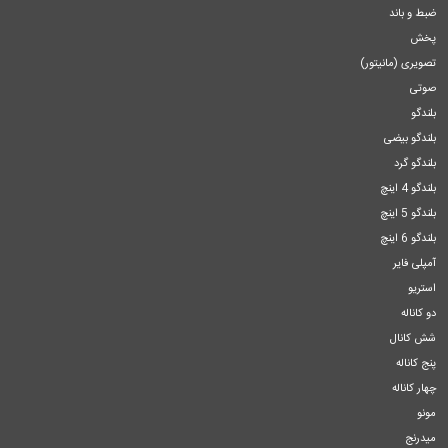
ضبط و باند
پخش
تصویری (مانیتور)
صوتی
بلندگو
بلندگو بیضی
بلندگو گرد
بلندگو 4 اینچ
بلندگو 5 اینچ
بلندگو 6 اینچ
آمپلی فایر
استریو
دو کاناله
شش کانال
پنج کاناله
چهار کاناله
مونو
میدرنج