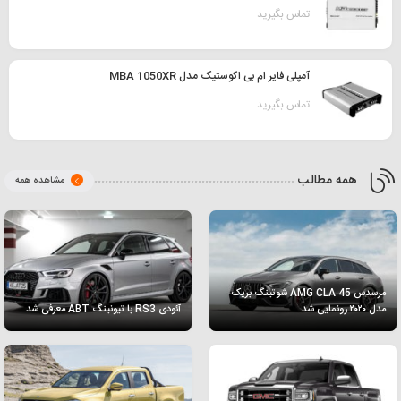
تماس بگیرید
آمپلی فایر ام بی اکوستیک مدل MBA 1050XR
تماس بگیرید
همه مطالب
مشاهده همه
مرسدس AMG CLA 45 شوتینگ بریک
مدل ۲۰۲۰ رونمایی شد
آئودی RS3 با تیونینگ ABT معرفی شد