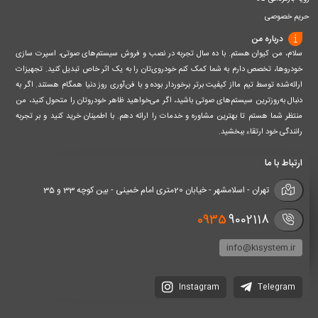
حریم خصوصی
درباره من
سلام، من کیوان هستم. با ده سال تجربه در نصب و فروش سیستم‌های صوتی، اسپرت سازی
خودروها، تخصص دارم به شما کمک کنم خودروی‌تان را به یک اثر خاص تبدیل کنید. تجهیزات
ارائه‌شده توسط تیم مااز کیفیت برتر برخوردار بوده و با فن‌آوری روز دنیا همگام هستند. اگر به
دنبال به‌روزترین سیستم‌های صوتی باشید، اگر می‌خواهید ظاهر خودروتان را متحول کنید، من
منتظر شما هستم تا بهترین مشاوره و خدمات را ارائه دهم. با اطمینان خرید کنید و بر تجربه
رانندگی خود ارتقاء ببخشید.
ارتباط با ما
تهران - اسلامشهر - خیابان 20متری امام خمینی - بین کوچه 33 و 35
0935
9002118
info@k1system.ir
Instagram
Telegram