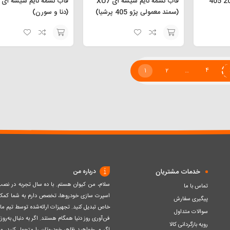
فنر اسپرت جلو پژو 206 405
قاب تسمه تایم شیشه ای XU7
(سمند معمولی پژو 405 پرشیا)
(دنا و سورن)
افزودن
افزودن
به
به
1
2
…
4
سبد
سبد
خدمات مشتریان
درباره من
سلام، من کیوان هستم. با ده سال تجربه در ن
تماس با ما
اسپرت سازی خودروها، تخصص دارم به شما کمک ک
پیگیری سفارش
خاص تبدیل کنید. تجهیزات ارائه‌شده توسط تیم مااز 
سوالات متداول
فن‌آوری روز دنیا همگام هستند. اگر به دنبال به‌ر
رویه بازگردانی کالا