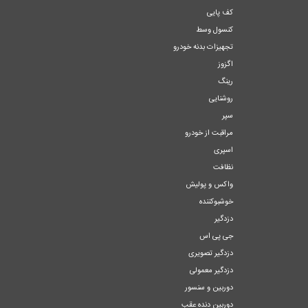
کف پایی
کنسول وسط
تجهیزات بدنه خودرو
اگزوز
رینگ
روشنایی
سپر
مراقبت از خودرو
اسپری
نظافت
واکس و پولیش
خوشبوکننده
دزدگیر
جی پی اس
دزدگیر تصویری
دزدگیر معمولی
دوربین و سنسور
دوربین دنده عقب