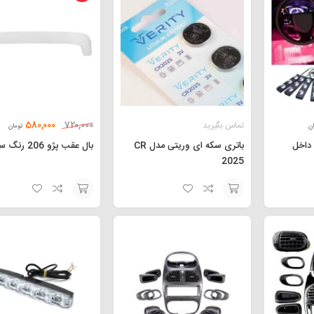
580,000
تماس بگیرید
720,000
ن
تومان
 داخل
باتری سکه ای وریتی مدل CR
بال عقب پژو 206 رنگ سفید
2025
افزودن
افزودن
به
به
سبد
سبد