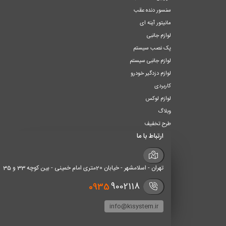
سنسور دنده عقب
مانیتور آینه ای
لوازم جانبی
پک نصب سیستم
لوازم جانبی سیستم
لوازم دزدگیر خودرو
کاربردی
لوازم لوکس
وبلاگ
طرح تخفیف
ارتباط با ما
تهران - اسلامشهر - خیابان 20متری امام خمینی - بین کوچه 33 و 35
0935
9002118
info@k1system.ir