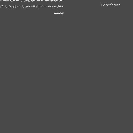
اگر می‌خواهید ظاهر خودروتان را متحول کنید، م
حریم خصوصی
مشاوره و خدمات را ارائه دهم. با اطمینان خرید کنید
ببخشید.