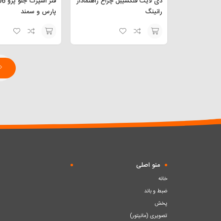
دی لایت فلکسیبل چراغ راهنمادار
رانینگ
پارس و سمند
افزودن
افزودن
به
به
سبد
سبد
منو اصلی
خانه
ضبط و باند
پخش
تصویری (مانیتور)