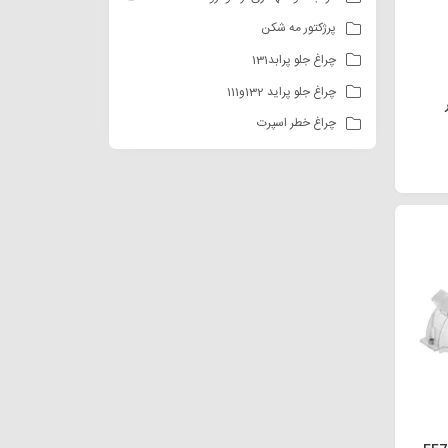
پرژکتور مه شکن
چراغ جلو پرابد131
چراغ جلو پراید 132و111
چراغ خطر اسپرت