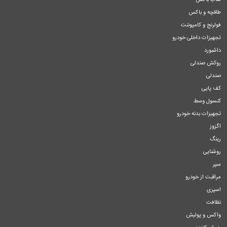
ساب باکس
طاقچه و باکس
فولرنج و کامپوننت
تجهیزات داخلی خودرو
داشبورد
روکش صندلی
صندلی
کف پایی
کنسول وسط
تجهیزات بدنه خودرو
اگزوز
رینگ
روشنایی
سپر
مراقبت از خودرو
اسپری
نظافت
واکس و پولیش