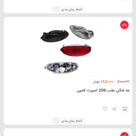
افزودن
اتمام زمان بندی
به
سبد
8%
185,000
200,000
تومان
مه شکن عقب 206 اسپرت لامپی
افزودن
اتمام زمان بندی
به