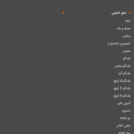
منو اصلی
خانه
ضبط و باند
پخش
تصویری (مانیتور)
صوتی
بلندگو
بلندگو بیضی
بلندگو گرد
بلندگو 4 اینچ
بلندگو 5 اینچ
بلندگو 6 اینچ
آمپلی فایر
استریو
دو کاناله
شش کانال
پنج کاناله