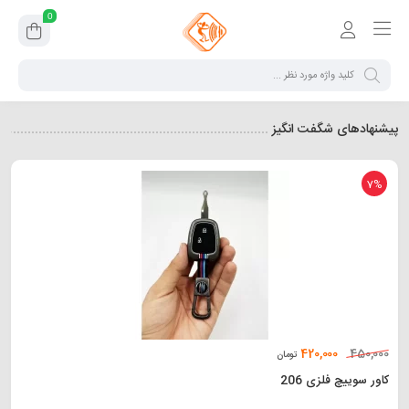
0
پیشنهادهای شگفت انگیز
7%
420,000
450,000
تومان
کاور سوییچ فلزی 206