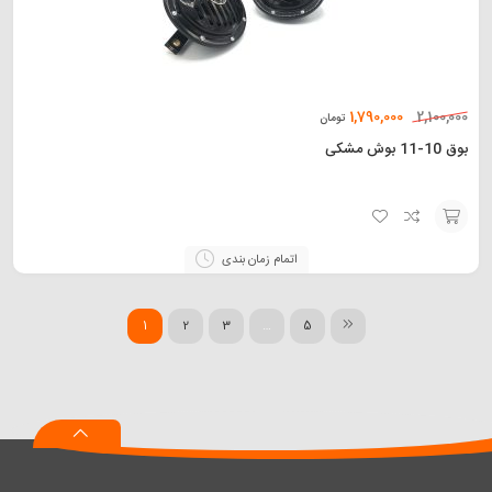
1,790,000
2,100,000
تومان
بوق 10-11 بوش مشکی
افزودن
اتمام زمان بندی
به
سبد
1
2
3
…
5