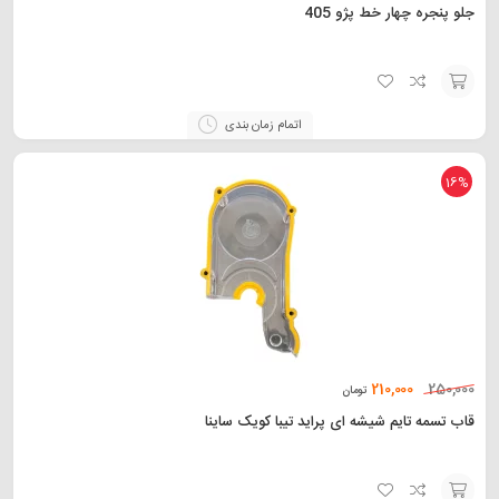
جلو پنجره چهار خط پژو 405
افزودن
اتمام زمان بندی
به
سبد
16%
210,000
250,000
تومان
قاب تسمه تایم شیشه ای پراید تیبا کویک ساینا