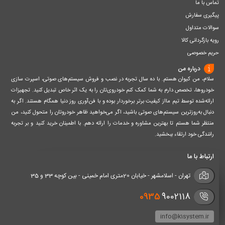
تماس با ما
پیگیری سفارش
سوالات متداول
رویه بازگردانی کالا
حریم خصوصی
درباره من
سلام، من کیوان هستم. با ده سال تجربه در نصب و فروش سیستم‌های صوتی، اسپرت سازی
خودروها، تخصص دارم به شما کمک کنم خودروی‌تان را به یک اثر خاص تبدیل کنید. تجهیزات
ارائه‌شده توسط تیم مااز کیفیت برتر برخوردار بوده و با فن‌آوری روز دنیا همگام هستند. اگر به
دنبال به‌روزترین سیستم‌های صوتی باشید، اگر می‌خواهید ظاهر خودروتان را متحول کنید، من
منتظر شما هستم تا بهترین مشاوره و خدمات را ارائه دهم. با اطمینان خرید کنید و بر تجربه
رانندگی خود ارتقاء ببخشید.
ارتباط با ما
تهران - اسلامشهر - خیابان 20متری امام خمینی - بین کوچه 33 و 35
0935
9002118
info@k1system.ir