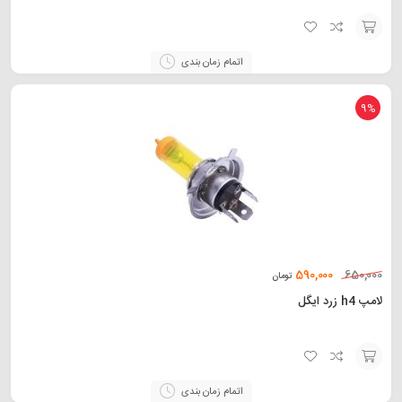
افزودن
اتمام زمان بندی
به
سبد
9%
590,000
650,000
تومان
لامپ h4 زرد ایگل
افزودن
اتمام زمان بندی