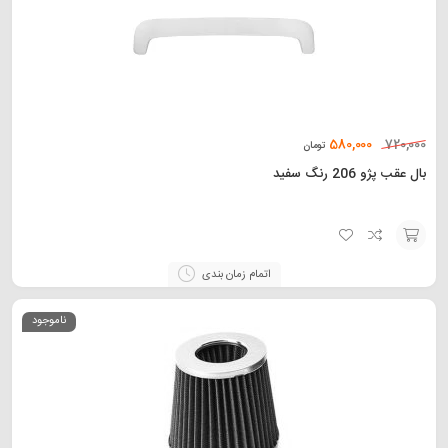
580,000
720,000
تومان
بال عقب پژو 206 رنگ سفید
افزودن
اتمام زمان بندی
به
ناموجود
سبد