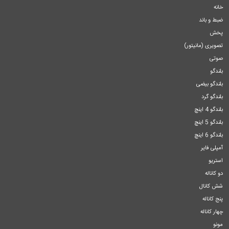
خانه
ضبط و باند
پخش
تصویری (مانیتور)
صوتی
بلندگو
بلندگو بیضی
بلندگو گرد
بلندگو 4 اینچ
بلندگو 5 اینچ
بلندگو 6 اینچ
آمپلی فایر
استریو
دو کاناله
شش کانال
پنج کاناله
چهار کاناله
مونو