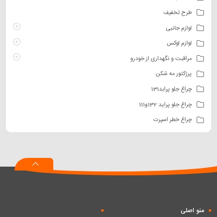
طرح تخفیف
لوازم جانبی
لوازم لوکس
مراقبت و نگهداری از خودرو
پرژکتور مه شکن
چراغ جلو پرابد131
چراغ جلو پراید 132و111
چراغ خطر اسپرت
منو اصلی