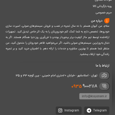
سوالات متداول
رویه بازگردانی کالا
حریم خصوصی
درباره من
سلام، من کیوان هستم. با ده سال تجربه در نصب و فروش سیستم‌های صوتی، اسپرت سازی
خودروها، تخصص دارم به شما کمک کنم خودروی‌تان را به یک اثر خاص تبدیل کنید. تجهیزات
ارائه‌شده توسط تیم مااز کیفیت برتر برخوردار بوده و با فن‌آوری روز دنیا همگام هستند. اگر به
دنبال به‌روزترین سیستم‌های صوتی باشید، اگر می‌خواهید ظاهر خودروتان را متحول کنید، من
منتظر شما هستم تا بهترین مشاوره و خدمات را ارائه دهم. با اطمینان خرید کنید و بر تجربه
رانندگی خود ارتقاء ببخشید.
ارتباط با ما
تهران - اسلامشهر - خیابان 20متری امام خمینی - بین کوچه 33 و 35
0935
9002118
info@k1system.ir
Instagram
Telegram