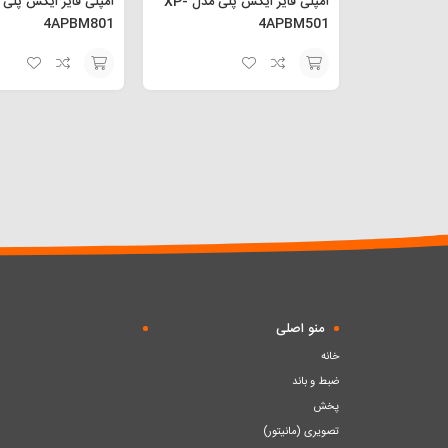
آمپلی فایر ایکس پلی مدل XP-
4APBM801
4APBM501
افزودن
افزودن
به
به
سبد
سبد
منو اصلی
خانه
ضبط و باند
پخش
تصویری (مانیتور)