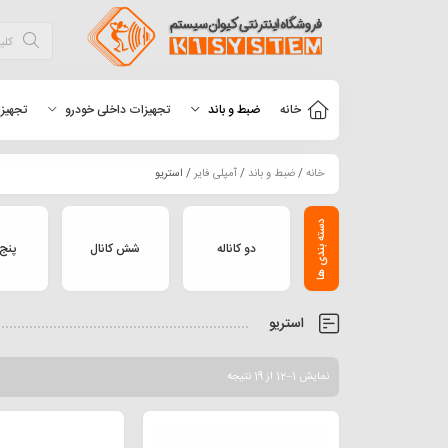
خانه
ضبط و باند
تجهیزات داخلی خودرو
تجهیزا
خانه
/
ضبط و باند
/
آمپلی فایر
/ استریو
دو کاناله
شش کانال
پنج 
استریو
نمایش 1–12 از 19 نتیجه