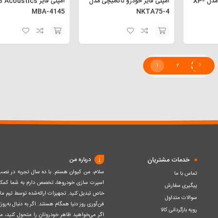
آمپلی فایر ایکس پلی مدل XP-
آمپلی فایر خودرو ناکامیچی مدل
MBA-4145
NKTA75-4
افزودن
افزودن
به
به
1
2
سبد
سبد
خدمات مشتریان
درباره من
سلام، من کیوان هستم. با ده سال تجربه در ن
تماس با ما
اسپرت سازی خودروها، تخصص دارم به شما کمک ک
پیگیری سفارش
خاص تبدیل کنید. تجهیزات ارائه‌شده توسط تیم مااز 
سوالات متداول
فن‌آوری روز دنیا همگام هستند. اگر به دنبال به‌ر
رویه بازگردانی کالا
اگر می‌خواهید ظاهر خودروتان را متحول کنید، م