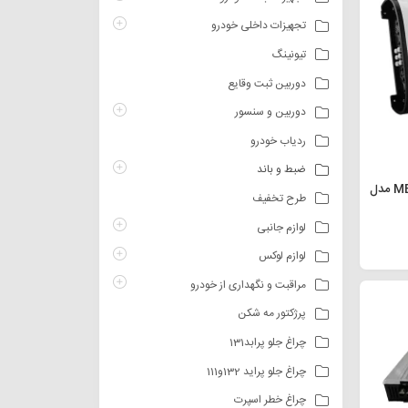
تجهیزات داخلی خودرو
تیونینگ
دوربین ثبت وقایع
دوربین و سنسور
ردیاب خودرو
ضبط و باند
آمپلی فایر MB Acoustics مدل
طرح تخفیف
لوازم جانبی
لوازم لوکس
مراقبت و نگهداری از خودرو
پرژکتور مه شکن
چراغ جلو پرابد131
چراغ جلو پراید 132و111
چراغ خطر اسپرت