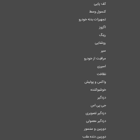
کف پایی
کنسول وسط
تجهیزات بدنه خودرو
اگزوز
رینگ
روشنایی
سپر
مراقبت از خودرو
اسپری
نظافت
واکس و پولیش
خوشبوکننده
دزدگیر
جی پی اس
دزدگیر تصویری
دزدگیر معمولی
دوربین و سنسور
دوربین دنده عقب