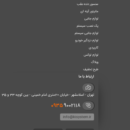
سنسور دنده عقب
مانیتور آینه ای
لوازم جانبی
پک نصب سیستم
لوازم جانبی سیستم
لوازم دزدگیر خودرو
کاربردی
لوازم لوکس
وبلاگ
طرح تخفیف
ارتباط با ما
تهران - اسلامشهر - خیابان 20متری امام خمینی - بین کوچه 33 و 35
0935
9002118
info@k1system.ir