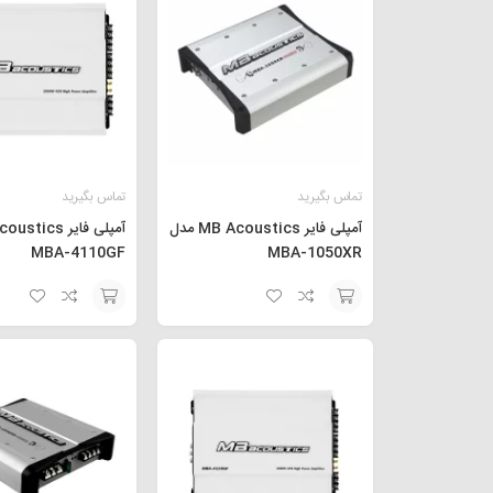
تماس بگیرید
تماس بگیرید
آمپلی فایر MB Acoustics مدل
MBA-4110GF
MBA-1050XR
افزودن
افزودن
به
به
سبد
سبد