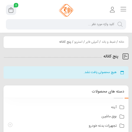
0
خانه
/
ضبط و باند
/
آمپلی فایر
/
استریو
/ پنج کاناله
پنج کاناله
هیچ محصولی یافت نشد.
دسته های محصولات
آینه
بوق ماشین
تجهیزات بدنه خودرو