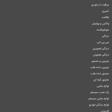
مراقبت از خودرو
اسپری
نظافت
واکس و پولیش
خوشبوکننده
دزدگیر
جی پی اس
دزدگیر تصویری
دزدگیر معمولی
دوربین و سنسور
دوربین دنده عقب
سنسور دنده عقب
مانیتور آینه ای
لوازم جانبی
پک نصب سیستم
لوازم جانبی سیستم
لوازم دزدگیر خودرو
کاربردی