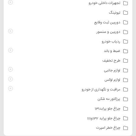
تجهیزات داخلی خودرو
تیونینگ
دوربین ثبت وقایع
دوربین و سنسور
ردیاب خودرو
ضبط و باند
طرح تخفیف
لوازم جانبی
لوازم لوکس
مراقبت و نگهداری از خودرو
پرژکتور مه شکن
چراغ جلو پرابد131
چراغ جلو پراید 132و111
چراغ خطر اسپرت