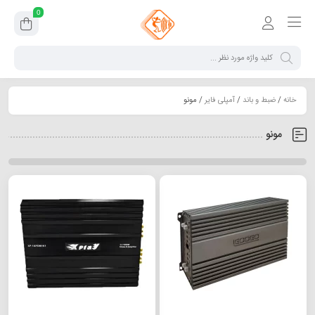
0
خانه
/
ضبط و باند
/
آمپلی فایر
/ مونو
مونو