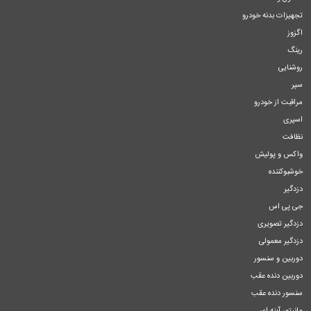
تجهیزات بدنه خودرو
اگزوز
رینگ
روشنایی
سپر
مراقبت از خودرو
اسپری
نظافت
واکس و پولیش
خوشبوکننده
دزدگیر
جی پی اس
دزدگیر تصویری
دزدگیر معمولی
دوربین و سنسور
دوربین دنده عقب
سنسور دنده عقب