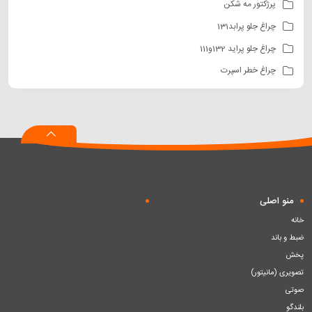
پرژکتور مه شکن
چراغ جلو پرابد131
چراغ جلو پراید 132و111
چراغ خطر اسپرت
منو اصلی
خانه
ضبط و باند
پخش
تصویری (مانیتور)
صوتی
بلندگو