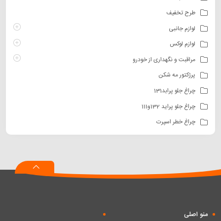
طرح تخفیف
لوازم جانبی
لوازم لوکس
مراقبت و نگهداری از خودرو
پرژکتور مه شکن
چراغ جلو پرابد131
چراغ جلو پراید 132و111
چراغ خطر اسپرت
منو اصلی