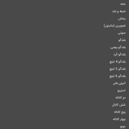
خانه
ضبط و باند
پخش
تصویری (مانیتور)
صوتی
بلندگو
بلندگو بیضی
بلندگو گرد
بلندگو 4 اینچ
بلندگو 5 اینچ
بلندگو 6 اینچ
آمپلی فایر
استریو
دو کاناله
شش کانال
پنج کاناله
چهار کاناله
مونو