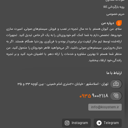
سوالات متداول
رویه بازگردانی کالا
حریم خصوصی
درباره من
سلام، من کیوان هستم. با ده سال تجربه در نصب و فروش سیستم‌های صوتی، اسپرت سازی
خودروها، تخصص دارم به شما کمک کنم خودروی‌تان را به یک اثر خاص تبدیل کنید. تجهیزات
ارائه‌شده توسط تیم مااز کیفیت برتر برخوردار بوده و با فن‌آوری روز دنیا همگام هستند. اگر به
دنبال به‌روزترین سیستم‌های صوتی باشید، اگر می‌خواهید ظاهر خودروتان را متحول کنید، من
منتظر شما هستم تا بهترین مشاوره و خدمات را ارائه دهم. با اطمینان خرید کنید و بر تجربه
رانندگی خود ارتقاء ببخشید.
ارتباط با ما
تهران - اسلامشهر - خیابان 20متری امام خمینی - بین کوچه 33 و 35
0935
9002118
info@k1system.ir
Instagram
Telegram