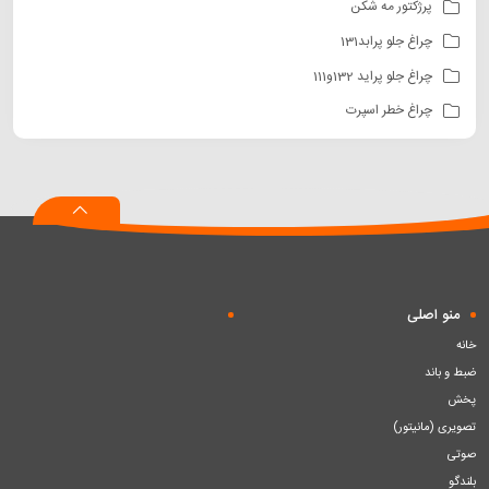
پرژکتور مه شکن
چراغ جلو پرابد131
چراغ جلو پراید 132و111
چراغ خطر اسپرت
منو اصلی
خانه
ضبط و باند
پخش
تصویری (مانیتور)
صوتی
بلندگو