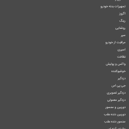
تجهیزات بدنه خودرو
اگزوز
رینگ
روشنایی
سپر
مراقبت از خودرو
اسپری
نظافت
واکس و پولیش
خوشبوکننده
دزدگیر
جی پی اس
دزدگیر تصویری
دزدگیر معمولی
دوربین و سنسور
دوربین دنده عقب
سنسور دنده عقب