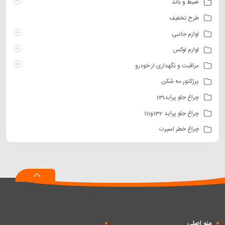
ضبط و باند
طرح تخفیف
لوازم جانبی
لوازم لوکس
مراقبت و نگهداری از خودرو
پرژکتور مه شکن
چراغ جلو پرابد131
چراغ جلو پراید 132و111
چراغ خطر اسپرت
منو اصلی