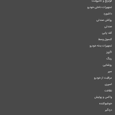
فولرنج و کامپوننت
تجهیزات داخلی خودرو
داشبورد
روکش صندلی
صندلی
کف پایی
کنسول وسط
تجهیزات بدنه خودرو
اگزوز
رینگ
روشنایی
سپر
مراقبت از خودرو
اسپری
نظافت
واکس و پولیش
خوشبوکننده
دزدگیر