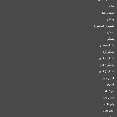
خانه
ضبط و باند
پخش
تصویری (مانیتور)
صوتی
بلندگو
بلندگو بیضی
بلندگو گرد
بلندگو 4 اینچ
بلندگو 5 اینچ
بلندگو 6 اینچ
آمپلی فایر
استریو
دو کاناله
شش کانال
پنج کاناله
چهار کاناله