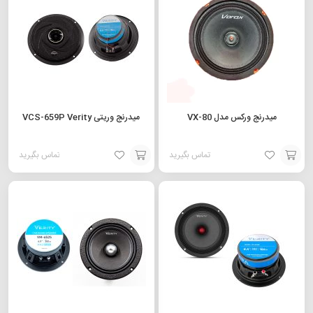
سبد
سبد
میدرنج ورکس مدل VX-80
میدرنج وریتی VCS-659P Verity
تماس بگیرید
تماس بگیرید
افزودن
افزودن
به
به
سبد
سبد