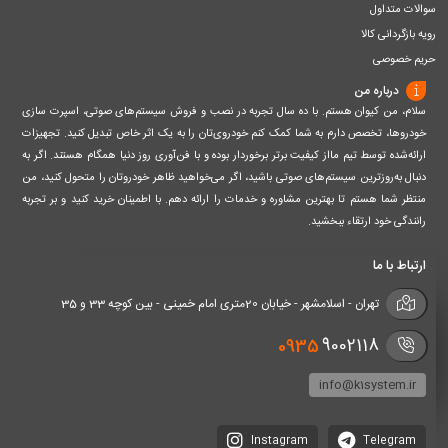
سوالات متداول
رویه بازگردانی کالا
حریم خصوصی
درباره من
سلام، من کیوان هستم. با ده سال تجربه در نصب و فروش سیستم‌های صوتی، اسپرت سازی
خودروها، تخصص دارم به شما کمک کنم خودروی‌تان را به یک اثر خاص تبدیل کنید. تجهیزات
ارائه‌شده توسط تیم مااز کیفیت برتر برخوردار بوده و با فن‌آوری روز دنیا همگام هستند. اگر به
دنبال به‌روزترین سیستم‌های صوتی باشید، اگر می‌خواهید ظاهر خودروتان را متحول کنید، من
منتظر شما هستم تا بهترین مشاوره و خدمات را ارائه دهم. با اطمینان خرید کنید و بر تجربه
رانندگی خود ارتقاء ببخشید.
ارتباط با ما
تهران - اسلامشهر - خیابان 20متری امام خمینی - بین کوچه 33 و 35
0935
9002118
info@k1system.ir
Instagram
Telegram