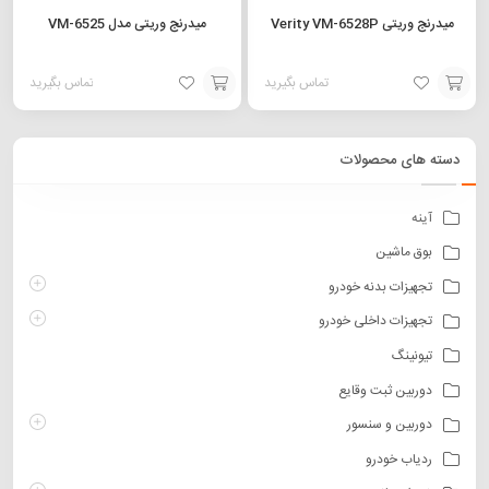
میدرنج وریتی Verity VM-6528P
میدرنج وریتی مدل VM-6525
تماس بگیرید
تماس بگیرید
افزودن
افزودن
به
به
دسته های محصولات
سبد
سبد
آینه
بوق ماشین
تجهیزات بدنه خودرو
تجهیزات داخلی خودرو
تیونینگ
دوربین ثبت وقایع
دوربین و سنسور
ردیاب خودرو