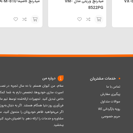
میدرنج وریتی مدل VM-
میدرنج کاشیما KA-M-810
8522PG
افزودن
افزودن
به
به
سبد
سبد
خدمات مشتریان
درباره من
سلام، من کیوان هستم. با ده سال تجربه در ن
تماس با ما
اسپرت سازی خودروها، تخصص دارم به شما کمک ک
پیگیری سفارش
خاص تبدیل کنید. تجهیزات ارائه‌شده توسط تیم مااز 
سوالات متداول
فن‌آوری روز دنیا همگام هستند. اگر به دنبال به‌ر
رویه بازگردانی کالا
اگر می‌خواهید ظاهر خودروتان را متحول کنید، م
حریم خصوصی
مشاوره و خدمات را ارائه دهم. با اطمینان خرید کنید
ببخشید.