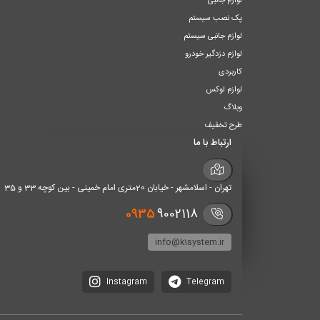
لوازم جانبی
پک نصب سیستم
لوازم جانبی سیستم
لوازم دزدگیر خودرو
کاربردی
لوازم لوکس
وبلاگ
طرح تخفیف
ارتباط با ما
تهران - اسلامشهر - خیابان 20متری امام خمینی - بین کوچه 33 و 35
0935
9002118
info@k1system.ir
Instagram
Telegram