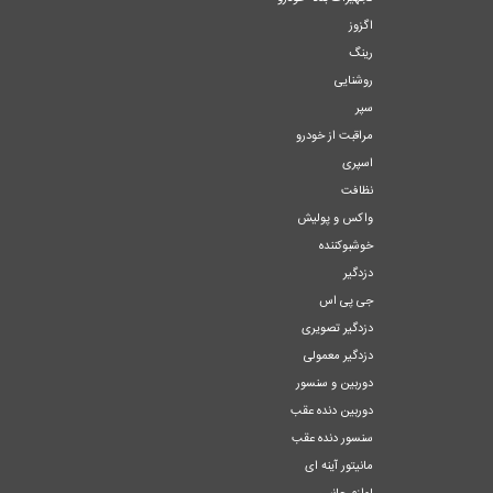
اگزوز
رینگ
روشنایی
سپر
مراقبت از خودرو
اسپری
نظافت
واکس و پولیش
خوشبوکننده
دزدگیر
جی پی اس
دزدگیر تصویری
دزدگیر معمولی
دوربین و سنسور
دوربین دنده عقب
سنسور دنده عقب
مانیتور آینه ای