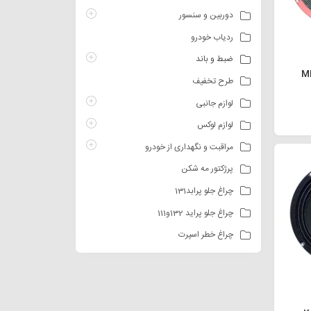
دوربین و سنسور
ردیاب خودرو
ضبط و باند
طرح تخفیف
لوازم جانبی
لوازم لوکس
مراقبت و نگهداری از خودرو
پرژکتور مه شکن
چراغ جلو پرابد131
چراغ جلو پراید 132و111
چراغ خطر اسپرت