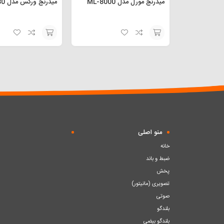
میدرنج مورل مدل ML-8000
میدرنج ورکس مدل VX-80
افزودن
افزودن
به
به
سبد
سبد
منو اصلی
خانه
ضبط و باند
پخش
تصویری (مانیتور)
صوتی
بلندگو
بلندگو بیضی