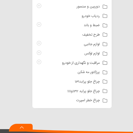
دوربین و سنسور
ردیاب خودرو
ضبط و باند
طرح تخفیف
لوازم جانبی
لوازم لوکس
مراقبت و نگهداری از خودرو
پرژکتور مه شکن
چراغ جلو پرابد131
چراغ جلو پراید 132و111
چراغ خطر اسپرت