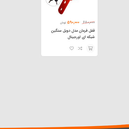
590,000
680,000
تومان
قفل فرمان مدل دوبل سنگین
شبکه ای اورجینال
افزودن
به
سبد