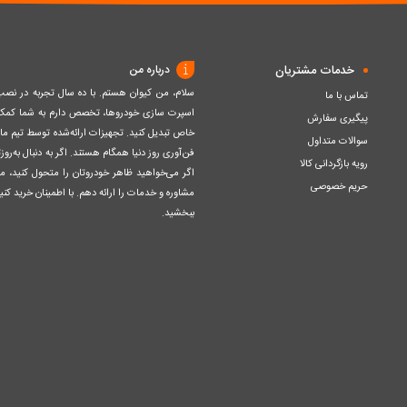
خدمات مشتریان
درباره من
سلام، من کیوان هستم. با ده سال تجربه در ن
تماس با ما
اسپرت سازی خودروها، تخصص دارم به شما کمک ک
پیگیری سفارش
خاص تبدیل کنید. تجهیزات ارائه‌شده توسط تیم مااز 
سوالات متداول
فن‌آوری روز دنیا همگام هستند. اگر به دنبال به‌ر
رویه بازگردانی کالا
اگر می‌خواهید ظاهر خودروتان را متحول کنید، م
حریم خصوصی
مشاوره و خدمات را ارائه دهم. با اطمینان خرید کنید
ببخشید.