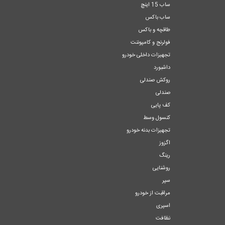
ساب 15 اینچ
ساب باکس
طاقچه و باکس
فولرنج و کامپوننت
تجهیزات داخلی خودرو
داشبورد
روکش صندلی
صندلی
کف پایی
کنسول وسط
تجهیزات بدنه خودرو
اگزوز
رینگ
روشنایی
سپر
مراقبت از خودرو
اسپری
نظافت