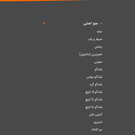
منو اصلی
خانه
ضبط و باند
پخش
تصویری (مانیتور)
صوتی
بلندگو
بلندگو بیضی
بلندگو گرد
بلندگو 4 اینچ
بلندگو 5 اینچ
بلندگو 6 اینچ
آمپلی فایر
استریو
دو کاناله