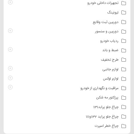
تجهیزات داخلی خودرو
تیونینگ
دوربین ثبت وقایع
دوربین و سنسور
ردیاب خودرو
ضبط و باند
طرح تخفیف
لوازم جانبی
لوازم لوکس
مراقبت و نگهداری از خودرو
پرژکتور مه شکن
چراغ جلو پرابد131
چراغ جلو پراید 132و111
چراغ خطر اسپرت