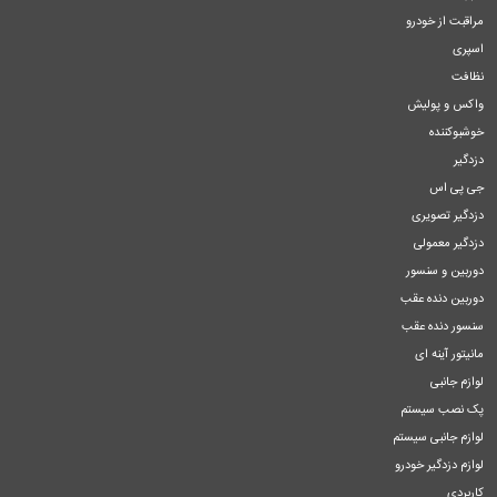
مراقبت از خودرو
اسپری
نظافت
واکس و پولیش
خوشبوکننده
دزدگیر
جی پی اس
دزدگیر تصویری
دزدگیر معمولی
دوربین و سنسور
دوربین دنده عقب
سنسور دنده عقب
مانیتور آینه ای
لوازم جانبی
پک نصب سیستم
لوازم جانبی سیستم
لوازم دزدگیر خودرو
کاربردی