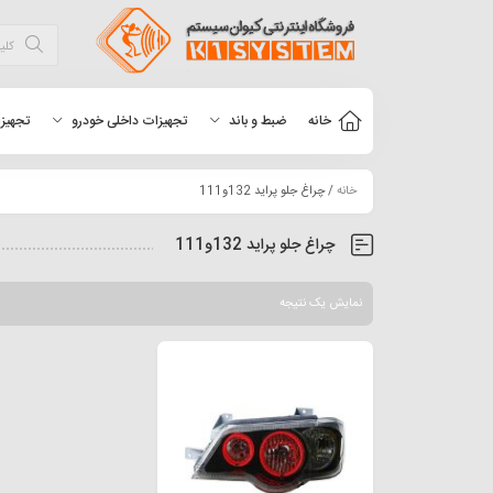
خانه
ضبط و باند
تجهیزات داخلی خودرو
تجهیزا
خانه
/ چراغ جلو پراید 132و111
چراغ جلو پراید 132و111
نمایش یک نتیجه