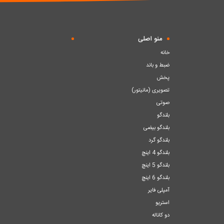
منو اصلی
خانه
ضبط و باند
پخش
تصویری (مانیتور)
صوتی
بلندگو
بلندگو بیضی
بلندگو گرد
بلندگو 4 اینچ
بلندگو 5 اینچ
بلندگو 6 اینچ
آمپلی فایر
استریو
دو کاناله