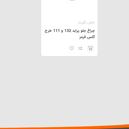
تماس بگیرید
چراغ جلو پراید 132 و 111 طرح
گلس قرمز
افزودن
به
سبد