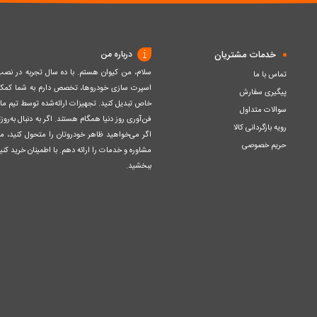
خدمات مشتریان
درباره من
سلام، من کیوان هستم. با ده سال تجربه در ن
تماس با ما
اسپرت سازی خودروها، تخصص دارم به شما کمک ک
پیگیری سفارش
خاص تبدیل کنید. تجهیزات ارائه‌شده توسط تیم مااز 
سوالات متداول
فن‌آوری روز دنیا همگام هستند. اگر به دنبال به‌ر
رویه بازگردانی کالا
اگر می‌خواهید ظاهر خودروتان را متحول کنید، م
حریم خصوصی
مشاوره و خدمات را ارائه دهم. با اطمینان خرید کنید
ببخشید.