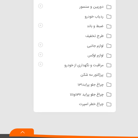
دوربین و سنسور
ردیاب خودرو
ضبط و باند
طرح تخفیف
لوازم جانبی
لوازم لوکس
مراقبت و نگهداری از خودرو
پرژکتور مه شکن
چراغ جلو پرابد131
چراغ جلو پراید 132و111
چراغ خطر اسپرت