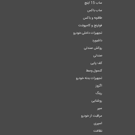
ساب 15 اینچ
ساب باکس
طاقچه و باکس
فولرنج و کامپوننت
تجهیزات داخلی خودرو
داشبورد
روکش صندلی
صندلی
کف پایی
کنسول وسط
تجهیزات بدنه خودرو
اگزوز
رینگ
روشنایی
سپر
مراقبت از خودرو
اسپری
نظافت