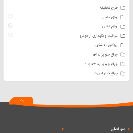
طرح تخفیف
لوازم جانبی
لوازم لوکس
مراقبت و نگهداری از خودرو
پرژکتور مه شکن
چراغ جلو پرابد131
چراغ جلو پراید 132و111
چراغ خطر اسپرت
منو اصلی