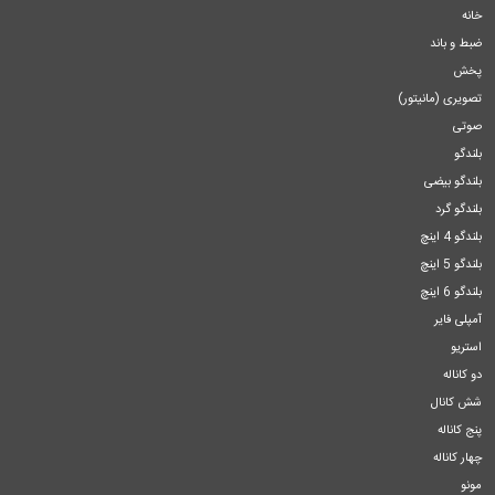
خانه
ضبط و باند
پخش
تصویری (مانیتور)
صوتی
بلندگو
بلندگو بیضی
بلندگو گرد
بلندگو 4 اینچ
بلندگو 5 اینچ
بلندگو 6 اینچ
آمپلی فایر
استریو
دو کاناله
شش کانال
پنج کاناله
چهار کاناله
مونو