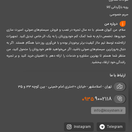
سوالات متداول
رویه بازگردانی کالا
حریم خصوصی
درباره من
سلام، من کیوان هستم. با ده سال تجربه در نصب و فروش سیستم‌های صوتی، اسپرت سازی
خودروها، تخصص دارم به شما کمک کنم خودروی‌تان را به یک اثر خاص تبدیل کنید. تجهیزات
ارائه‌شده توسط تیم مااز کیفیت برتر برخوردار بوده و با فن‌آوری روز دنیا همگام هستند. اگر به
دنبال به‌روزترین سیستم‌های صوتی باشید، اگر می‌خواهید ظاهر خودروتان را متحول کنید، من
منتظر شما هستم تا بهترین مشاوره و خدمات را ارائه دهم. با اطمینان خرید کنید و بر تجربه
رانندگی خود ارتقاء ببخشید.
ارتباط با ما
تهران - اسلامشهر - خیابان 20متری امام خمینی - بین کوچه 33 و 35
0935
9002118
info@k1system.ir
Instagram
Telegram