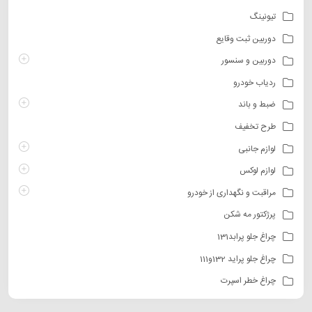
تیونینگ
دوربین ثبت وقایع
دوربین و سنسور
ردیاب خودرو
ضبط و باند
طرح تخفیف
لوازم جانبی
لوازم لوکس
مراقبت و نگهداری از خودرو
پرژکتور مه شکن
چراغ جلو پرابد131
چراغ جلو پراید 132و111
چراغ خطر اسپرت