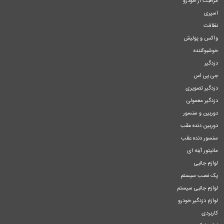
مراقبت از خودرو
اسپری
نظافت
واکس و پولیش
خوشبوکننده
دزدگیر
جی پی اس
دزدگیر تصویری
دزدگیر معمولی
دوربین و سنسور
دوربین دنده عقب
سنسور دنده عقب
مانیتور آینه ای
لوازم جانبی
پک نصب سیستم
لوازم جانبی سیستم
لوازم دزدگیر خودرو
کاربردی