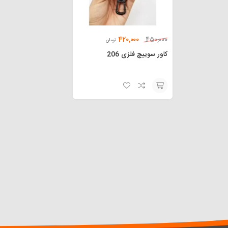
420,000
450,000
تومان
کاور سوییچ فلزی 206
افزودن
به
سبد