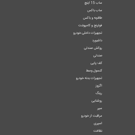
ساب 15 اینچ
ساب باکس
طاقچه و باکس
فولرنج و کامپوننت
تجهیزات داخلی خودرو
داشبورد
روکش صندلی
صندلی
کف پایی
کنسول وسط
تجهیزات بدنه خودرو
اگزوز
رینگ
روشنایی
سپر
مراقبت از خودرو
اسپری
نظافت