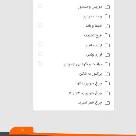
دوربین و سنسور
ردیاب خودرو
ضبط و باند
طرح تخفیف
لوازم جانبی
لوازم لوکس
مراقبت و نگهداری از خودرو
پرژکتور مه شکن
چراغ جلو پرابد131
چراغ جلو پراید 132و111
چراغ خطر اسپرت