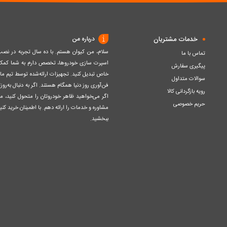
خدمات مشتریان
درباره من
سلام، من کیوان هستم. با ده سال تجربه در ن
تماس با ما
اسپرت سازی خودروها، تخصص دارم به شما کمک ک
پیگیری سفارش
خاص تبدیل کنید. تجهیزات ارائه‌شده توسط تیم مااز 
سوالات متداول
فن‌آوری روز دنیا همگام هستند. اگر به دنبال به‌ر
رویه بازگردانی کالا
اگر می‌خواهید ظاهر خودروتان را متحول کنید، م
حریم خصوصی
مشاوره و خدمات را ارائه دهم. با اطمینان خرید کنید
ببخشید.