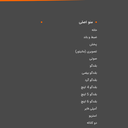
منو اصلی
خانه
ضبط و باند
پخش
تصویری (مانیتور)
صوتی
بلندگو
بلندگو بیضی
بلندگو گرد
بلندگو 4 اینچ
بلندگو 5 اینچ
بلندگو 6 اینچ
آمپلی فایر
استریو
دو کاناله