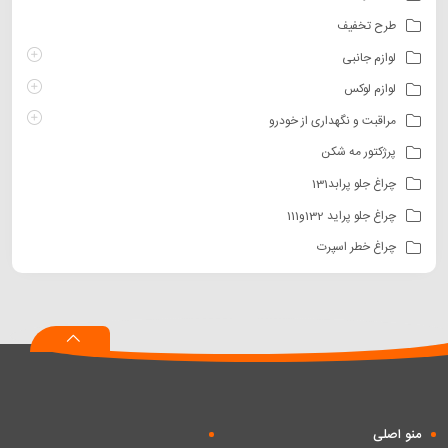
طرح تخفیف
لوازم جانبی
لوازم لوکس
مراقبت و نگهداری از خودرو
پرژکتور مه شکن
چراغ جلو پرابد131
چراغ جلو پراید 132و111
چراغ خطر اسپرت
منو اصلی