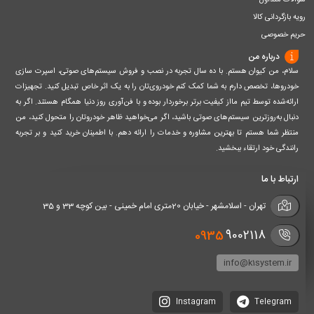
سوالات متداول
رویه بازگردانی کالا
حریم خصوصی
درباره من
سلام، من کیوان هستم. با ده سال تجربه در نصب و فروش سیستم‌های صوتی، اسپرت سازی
خودروها، تخصص دارم به شما کمک کنم خودروی‌تان را به یک اثر خاص تبدیل کنید. تجهیزات
ارائه‌شده توسط تیم مااز کیفیت برتر برخوردار بوده و با فن‌آوری روز دنیا همگام هستند. اگر به
دنبال به‌روزترین سیستم‌های صوتی باشید، اگر می‌خواهید ظاهر خودروتان را متحول کنید، من
منتظر شما هستم تا بهترین مشاوره و خدمات را ارائه دهم. با اطمینان خرید کنید و بر تجربه
رانندگی خود ارتقاء ببخشید.
ارتباط با ما
تهران - اسلامشهر - خیابان 20متری امام خمینی - بین کوچه 33 و 35
0935
9002118
info@k1system.ir
Instagram
Telegram