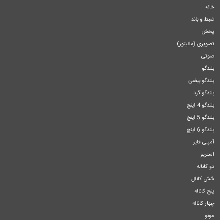
خانه
ضبط و باند
پخش
تصویری (مانیتور)
صوتی
بلندگو
بلندگو بیضی
بلندگو گرد
بلندگو 4 اینچ
بلندگو 5 اینچ
بلندگو 6 اینچ
آمپلی فایر
استریو
دو کاناله
شش کانال
پنج کاناله
چهار کاناله
مونو