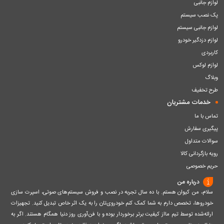
لوازم جانبی
پک نصب سیستم
لوازم جانبی سیستم
لوازم دزدگیر خودرو
کاربردی
لوازم لوکس
وبلاگ
طرح تخفیف
خدمات مشتریان
تماس با ما
پیگیری سفارش
سوالات متداول
رویه بازگردانی کالا
حریم خصوصی
درباره من
سلام، من کیوان هستم. با ده سال تجربه در نصب و فروش سیستم‌های صوتی، اسپرت سازی
خودروها، تخصص دارم به شما کمک کنم خودروی‌تان را به یک اثر خاص تبدیل کنید. تجهیزات
ارائه‌شده توسط تیم مااز کیفیت برتر برخوردار بوده و با فن‌آوری روز دنیا همگام هستند. اگر به