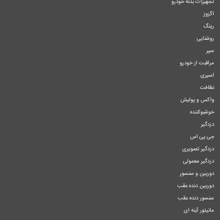
تجهیزات بدنه خودرو
اگزوز
رینگ
روشنایی
سپر
مراقبت از خودرو
اسپری
نظافت
واکس و پولیش
خوشبوکننده
دزدگیر
جی پی اس
دزدگیر تصویری
دزدگیر معمولی
دوربین و سنسور
دوربین دنده عقب
سنسور دنده عقب
مانیتور آینه ای