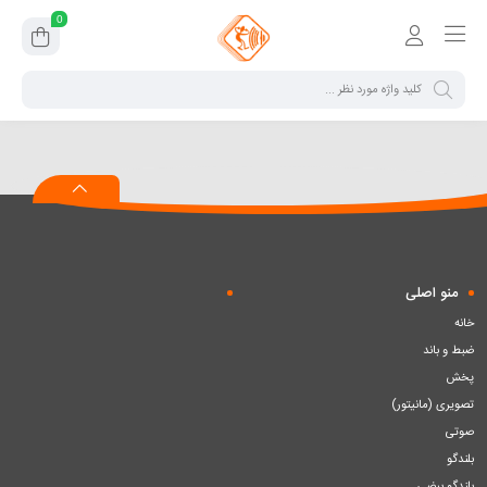
0
منو اصلی
خانه
ضبط و باند
پخش
تصویری (مانیتور)
صوتی
بلندگو