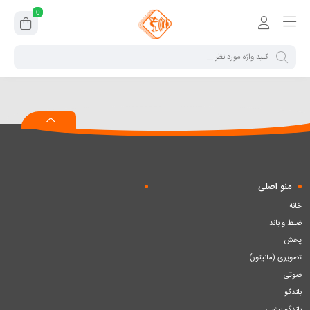
0
منو اصلی
خانه
ضبط و باند
پخش
تصویری (مانیتور)
صوتی
بلندگو