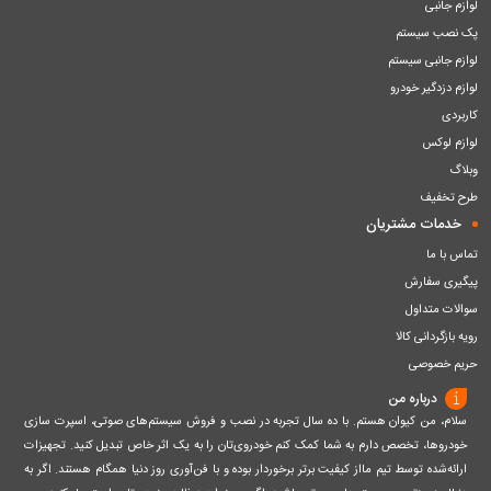
لوازم جانبی
پک نصب سیستم
لوازم جانبی سیستم
لوازم دزدگیر خودرو
کاربردی
لوازم لوکس
وبلاگ
طرح تخفیف
خدمات مشتریان
تماس با ما
پیگیری سفارش
سوالات متداول
رویه بازگردانی کالا
حریم خصوصی
درباره من
سلام، من کیوان هستم. با ده سال تجربه در نصب و فروش سیستم‌های صوتی، اسپرت سازی
خودروها، تخصص دارم به شما کمک کنم خودروی‌تان را به یک اثر خاص تبدیل کنید. تجهیزات
ارائه‌شده توسط تیم مااز کیفیت برتر برخوردار بوده و با فن‌آوری روز دنیا همگام هستند. اگر به