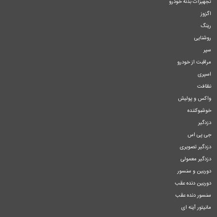
تجهیزات بدنه خودرو
اگزوز
رینگ
روشنایی
سپر
مراقبت از خودرو
اسپری
نظافت
واکس و پولیش
خوشبوکننده
دزدگیر
جی پی اس
دزدگیر تصویری
دزدگیر معمولی
دوربین و سنسور
دوربین دنده عقب
سنسور دنده عقب
مانیتور آینه ای