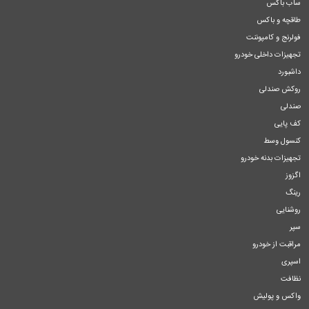
ساب باکس
طاقچه و باکس
فولرنج و کامپوننت
تجهیزات داخلی خودرو
داشبورد
روکش صندلی
صندلی
کف پایی
کنسول وسط
تجهیزات بدنه خودرو
اگزوز
رینگ
روشنایی
سپر
مراقبت از خودرو
اسپری
نظافت
واکس و پولیش