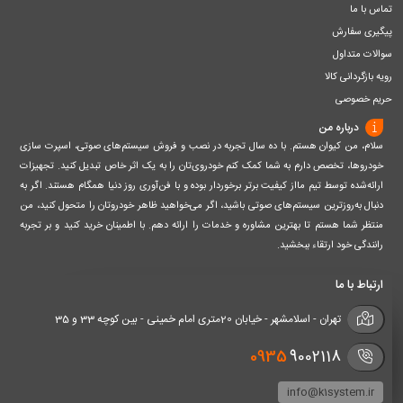
تماس با ما
پیگیری سفارش
سوالات متداول
رویه بازگردانی کالا
حریم خصوصی
درباره من
سلام، من کیوان هستم. با ده سال تجربه در نصب و فروش سیستم‌های صوتی، اسپرت سازی
خودروها، تخصص دارم به شما کمک کنم خودروی‌تان را به یک اثر خاص تبدیل کنید. تجهیزات
ارائه‌شده توسط تیم مااز کیفیت برتر برخوردار بوده و با فن‌آوری روز دنیا همگام هستند. اگر به
دنبال به‌روزترین سیستم‌های صوتی باشید، اگر می‌خواهید ظاهر خودروتان را متحول کنید، من
منتظر شما هستم تا بهترین مشاوره و خدمات را ارائه دهم. با اطمینان خرید کنید و بر تجربه
رانندگی خود ارتقاء ببخشید.
ارتباط با ما
تهران - اسلامشهر - خیابان 20متری امام خمینی - بین کوچه 33 و 35
0935
9002118
info@k1system.ir