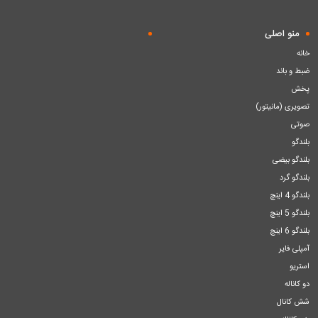
منو اصلی
خانه
ضبط و باند
پخش
تصویری (مانیتور)
صوتی
بلندگو
بلندگو بیضی
بلندگو گرد
بلندگو 4 اینچ
بلندگو 5 اینچ
بلندگو 6 اینچ
آمپلی فایر
استریو
دو کاناله
شش کانال