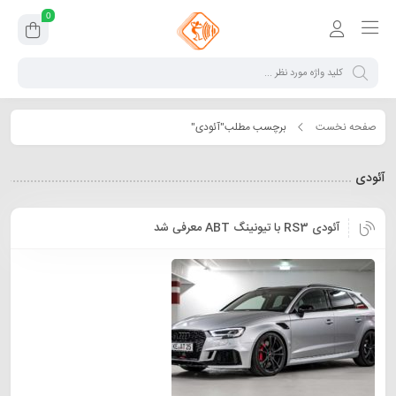
0
صفحه نخست
برچسب مطلب"آئودی"
آئودی
آئودی RS3 با تیونینگ ABT معرفی شد