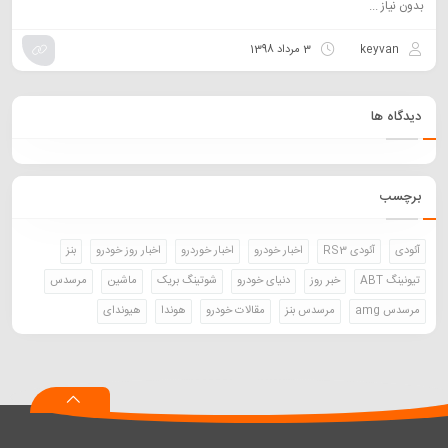
بدون نیاز ...
keyvan
3 مرداد 1398
دیدگاه ها
برچسب
آئودی
آئودی RS3
اخبار خودرو
اخبار خوردرو
اخبار روز خودرو
بنز
تیونینگ ABT
خبر روز
دنیای خودرو
شوتینگ بریک
ماشین
مرسدس
مرسدس amg
مرسدس بنز
مقالات خودرو
هوندا
هیوندای