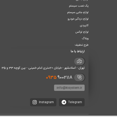
پک نصب سیستم
لوازم جانبی سیستم
لوازم دزدگیر خودرو
کاربردی
لوازم لوکس
وبلاگ
طرح تخفیف
ارتباط با ما
تهران - اسلامشهر - خیابان 20متری امام خمینی - بین کوچه 33 و 35
0935
9002118
info@k1system.ir
Instagram
Telegram