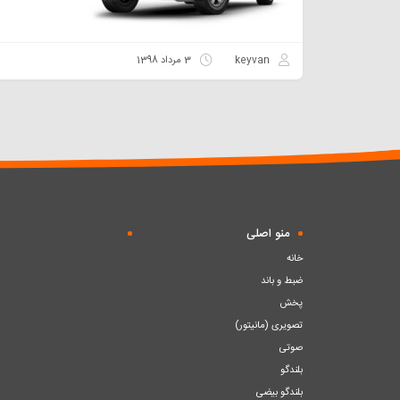
keyvan
3 مرداد 1398
منو اصلی
خانه
ضبط و باند
پخش
تصویری (مانیتور)
صوتی
بلندگو
بلندگو بیضی