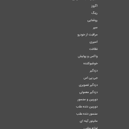
اگزوز
رینگ
روشنایی
سپر
مراقبت از خودرو
اسپری
نظافت
واکس و پولیش
خوشبوکننده
دزدگیر
جی پی اس
دزدگیر تصویری
دزدگیر معمولی
دوربین و سنسور
دوربین دنده عقب
سنسور دنده عقب
مانیتور آینه ای
لوازم جانبی