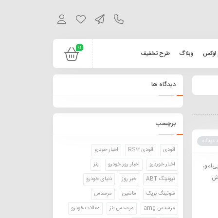
0
 لوکس
وبلاگ
طرح تخفیف
دیدگاه ها
برچسب
 دیدگاه
آئودی
آئودی RS3
اخبار خودرو
اخبار خوردرو
اخبار روز خودرو
بنز
 بی‌ام‌و،
وش
تیونینگ ABT
خبر روز
دنیای خودرو
شوتینگ بریک
ماشین
مرسدس
مرسدس amg
مرسدس بنز
مقالات خودرو