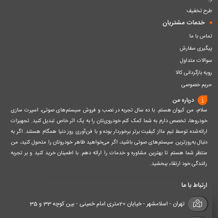
طرح تخفیف
خدمات مشتریان
تماس با ما
پیگیری سفارش
سوالات متداول
رویه بازگردانی کالا
حریم خصوصی
درباره من
سلام، من کیوان هستم. با ده سال تجربه در نصب و فروش سیستم‌های صوتی، اسپرت سازی
خودروها، تخصص دارم به شما کمک کنم خودروی‌تان را به یک اثر خاص تبدیل کنید. تجهیزات
ارائه‌شده توسط تیم مااز کیفیت برتر برخوردار بوده و با فن‌آوری روز دنیا همگام هستند. اگر به
دنبال به‌روزترین سیستم‌های صوتی باشید، اگر می‌خواهید ظاهر خودروتان را متحول کنید، من
منتظر شما هستم تا بهترین مشاوره و خدمات را ارائه دهم. با اطمینان خرید کنید و بر تجربه
رانندگی خود ارتقاء ببخشید.
ارتباط با ما
تهران - اسلامشهر - خیابان 20متری امام خمینی - بین کوچه 33 و 35