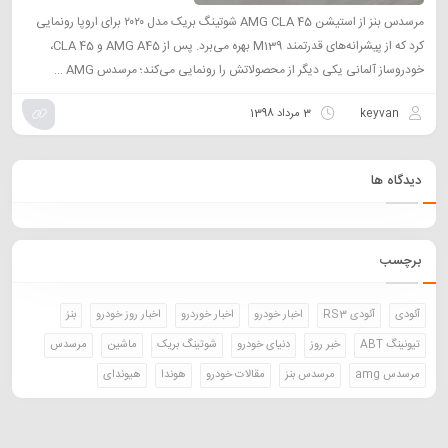
مرسدس بنز از استیشن AMG CLA 45 شوتینگ بریک مدل ۲۰۲۰ برای اروپا رونمایی
کرد که از پیشرانه‌های قدرتمند M139 بهره می‌برد. پس از AMG A45 و CLA 45،
خودروساز آلمانی یکی دیگر از محصولاتش را رونمایی می‌کند؛ مرسدس AMG ...
keyvan
3 مرداد 1398
دیدگاه ها
برچسب
آئودی
آئودی RS3
اخبار خودرو
اخبار خوردرو
اخبار روز خودرو
بنز
تیونینگ ABT
خبر روز
دنیای خودرو
شوتینگ بریک
ماشین
مرسدس
مرسدس amg
مرسدس بنز
مقالات خودرو
هوندا
هیوندای