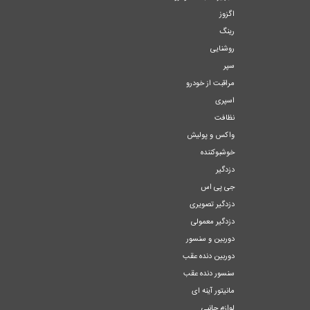
اگزوز
رینگ
روشنایی
سپر
مراقبت از خودرو
اسپری
نظافت
واکس و پولیش
خوشبوکننده
دزدگیر
جی پی اس
دزدگیر تصویری
دزدگیر معمولی
دوربین و سنسور
دوربین دنده عقب
سنسور دنده عقب
مانیتور آینه ای
لوازم جانبی