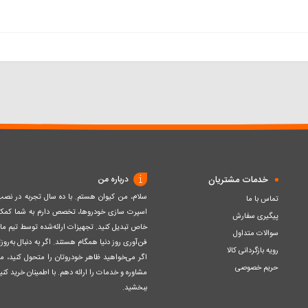
خدمات مشتریان
درباره من
سلام، من کیوان هستم. با ده سال تجربه در ن
تماس با ما
اسپرت سازی خودروها، تخصص دارم به شما کمک ک
پیگیری سفارش
خاص تبدیل کنید. تجهیزات ارائه‌شده توسط تیم مااز 
سوالات متداول
فن‌آوری روز دنیا همگام هستند. اگر به دنبال به‌ر
رویه بازگردانی کالا
اگر می‌خواهید ظاهر خودروتان را متحول کنید، م
حریم خصوصی
مشاوره و خدمات را ارائه دهم. با اطمینان خرید کنید
ببخشید.