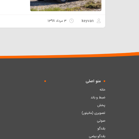
keyvan
3 مرداد 1398
منو اصلی
خانه
ضبط و باند
پخش
تصویری (مانیتور)
صوتی
بلندگو
بلندگو بیضی