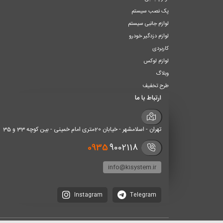
پک نصب سیستم
لوازم جانبی سیستم
لوازم دزدگیر خودرو
کاربردی
لوازم لوکس
وبلاگ
طرح تخفیف
ارتباط با ما
تهران - اسلامشهر - خیابان 20متری امام خمینی - بین کوچه 33 و 35
0935
9002118
info@k1system.ir
Instagram
Telegram