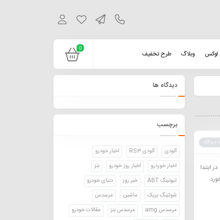
0
 لوکس
وبلاگ
طرح تخفیف
دیدگاه ها
برچسب
 دیدگاه
آئودی
آئودی RS3
اخبار خودرو
اخبار خوردرو
اخبار روز خودرو
بنز
ر ابتدا
 بازخورد
تیونینگ ABT
خبر روز
دنیای خودرو
شوتینگ بریک
ماشین
مرسدس
مرسدس amg
مرسدس بنز
مقالات خودرو