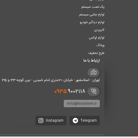
پک نصب سیستم
لوازم جانبی سیستم
لوازم دزدگیر خودرو
کاربردی
لوازم لوکس
وبلاگ
طرح تخفیف
ارتباط با ما
تهران - اسلامشهر - خیابان 20متری امام خمینی - بین کوچه 33 و 35
0935
9002118
info@k1system.ir
Instagram
Telegram