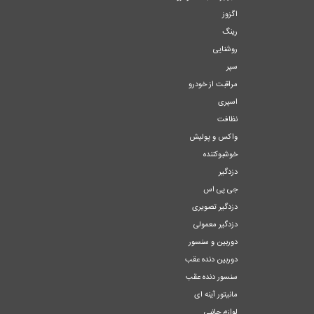
اگزوز
رینگ
روشنایی
سپر
مراقبت از خودرو
اسپری
نظافت
واکس و پولیش
خوشبوکننده
دزدگیر
جی پی اس
دزدگیر تصویری
دزدگیر معمولی
دوربین و سنسور
دوربین دنده عقب
سنسور دنده عقب
مانیتور آینه ای
لوازم جانبی