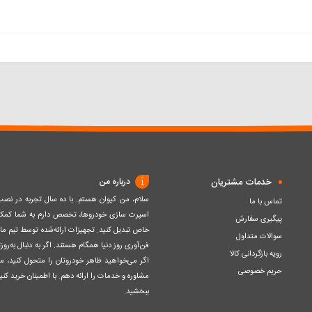
خدمات مشتریان
درباره من
سلام، من کیوان هستم. با ده سال تجربه در ن
تماس با ما
اسپرت سازی خودروها، تخصص دارم به شما کمک ک
پیگیری سفارش
خاص تبدیل کنید. تجهیزات ارائه‌شده توسط تیم مااز 
سوالات متداول
فن‌آوری روز دنیا همگام هستند. اگر به دنبال به‌ر
رویه بازگردانی کالا
اگر می‌خواهید ظاهر خودروتان را متحول کنید، م
حریم خصوصی
مشاوره و خدمات را ارائه دهم. با اطمینان خرید کنید
ببخشید.