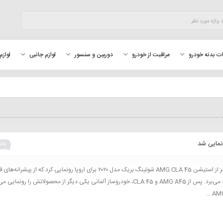
لوازم
ت بدنه خودرو
مراقبت از خودرو
دوربین و سنسور
لوازم جانبی
فاقد
مرسدس بنز از استیشن AMG CLA 45 شوتینگ بریک مدل ۲۰۲۰ برای اروپا رونمایی کرد که از پیشرا
M139 بهره می‌برد. پس از AMG A45 و CLA 45، خودروساز آلمانی یکی دیگر از محصولاتش را رونمایی 