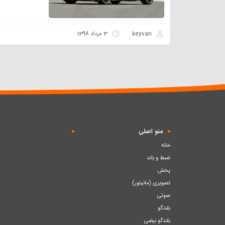
keyvan
3 مرداد 1398
منو اصلی
خانه
ضبط و باند
پخش
تصویری (مانیتور)
صوتی
بلندگو
بلندگو بیضی