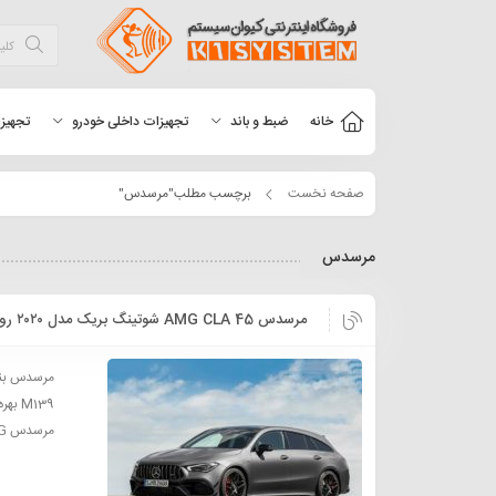
خانه
ضبط و باند
تجهیزات داخلی خودرو
تجهیزا
صفحه نخست
برچسب مطلب"مرسدس"
مرسدس
مرسدس AMG CLA 45 شوتینگ بریک مدل ۲۰۲۰ رونمایی شد
مرسدس AMG ...