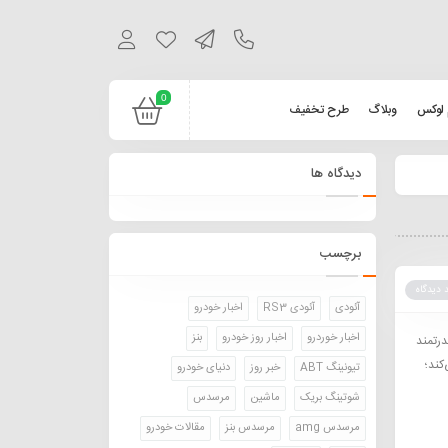
0
 لوکس
وبلاگ
طرح تخفیف
دیدگاه ها
برچسب
 دیدگاه
آئودی
آئودی RS3
اخبار خودرو
اخبار خوردرو
اخبار روز خودرو
بنز
نه‌های قدرتمند
می‌کند؛
تیونینگ ABT
خبر روز
دنیای خودرو
شوتینگ بریک
ماشین
مرسدس
مرسدس amg
مرسدس بنز
مقالات خودرو