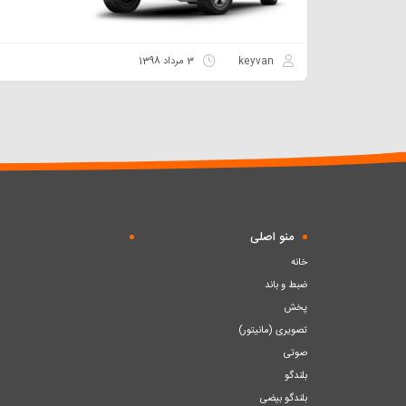
keyvan
3 مرداد 1398
منو اصلی
خانه
ضبط و باند
پخش
تصویری (مانیتور)
صوتی
بلندگو
بلندگو بیضی