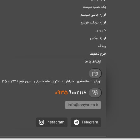
پک نصب سیستم
لوازم جانبی سیستم
لوازم دزدگیر خودرو
کاربردی
لوازم لوکس
وبلاگ
طرح تخفیف
ارتباط با ما
تهران - اسلامشهر - خیابان 20متری امام خمینی - بین کوچه 33 و 35
0935
9002118
info@k1system.ir
Instagram
Telegram