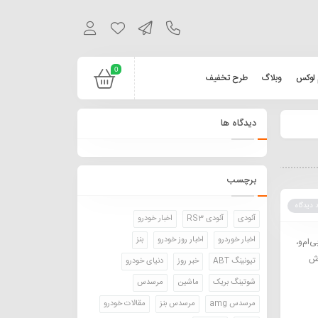
0
 لوکس
وبلاگ
طرح تخفیف
دیدگاه ها
برچسب
 دیدگاه
آئودی
آئودی RS3
اخبار خودرو
اخبار خوردرو
اخبار روز خودرو
بنز
 بی‌ام‌و،
وش
تیونینگ ABT
خبر روز
دنیای خودرو
شوتینگ بریک
ماشین
مرسدس
مرسدس amg
مرسدس بنز
مقالات خودرو