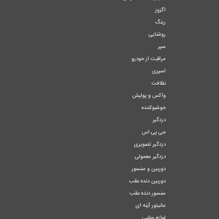
اگزوز
رینگ
روشنایی
سپر
مراقبت از خودرو
اسپری
نظافت
واکس و پولیش
خوشبوکننده
دزدگیر
جی پی اس
دزدگیر تصویری
دزدگیر معمولی
دوربین و سنسور
دوربین دنده عقب
سنسور دنده عقب
مانیتور آینه ای
لوازم جانبی