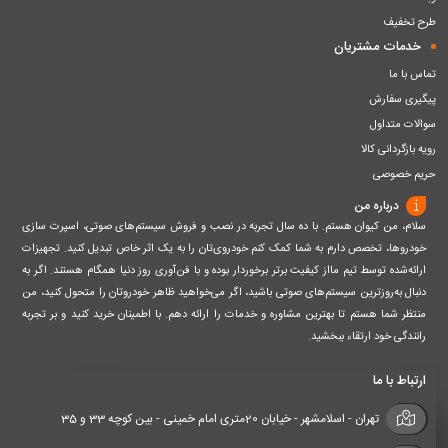
طرح تخفیف
خدمات مشتریان
تماس با ما
پیگیری سفارش
سوالات متداول
رویه بازگردانی کالا
حریم خصوصی
درباره من
سلام، من کیوان هستم. با ده سال تجربه در نصب و فروش سیستم‌های صوتی، اسپرت سازی
خودروها، تخصص دارم به شما کمک کنم خودروی‌تان را به یک اثر خاص تبدیل کنید. تجهیزات
ارائه‌شده توسط تیم مااز کیفیت برتر برخوردار بوده و با فن‌آوری روز دنیا همگام هستند. اگر به
دنبال به‌روزترین سیستم‌های صوتی باشید، اگر می‌خواهید ظاهر خودروتان را متحول کنید، من
منتظر شما هستم تا بهترین مشاوره و خدمات را ارائه دهم. با اطمینان خرید کنید و بر تجربه
رانندگی خود ارتقاء ببخشید.
ارتباط با ما
تهران - اسلامشهر - خیابان 20متری امام خمینی - بین کوچه 33 و 35