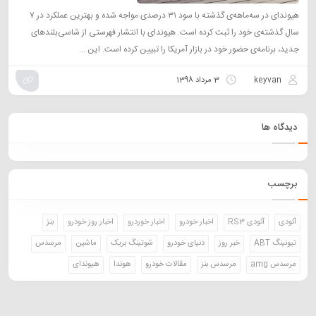
هیوندای در سه‌ماهه‌ی گذشته با سود ۳۱ درصدی مواجه شده و بهترین عملکرد در ۷
سال گذشته‌ی خود را ثبت کرده است. هیوندای با انتشار فهرستی از شاسی‌بلند‌های
جدید، برنامه‌ی حضور خود در بازار آمریکا را تبیین کرده است. این ...
keyvan
3 مرداد 1398
دیدگاه ها
برچسب
آئودی
آئودی RS3
اخبار خودرو
اخبار خوردرو
اخبار روز خودرو
بنز
تیونینگ ABT
خبر روز
دنیای خودرو
شوتینگ بریک
ماشین
مرسدس
مرسدس amg
مرسدس بنز
مقالات خودرو
هوندا
هیوندای