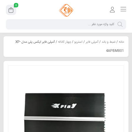
0
خانه
/
ضبط و باند
/
آمپلی فایر
/
استریو
/
چهار کاناله
/ آمپلی فایر ایکس پلی مدل XP-
4APBM801