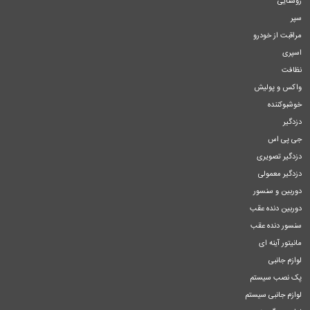
روشنایی
سپر
مراقبت از خودرو
اسپری
نظافت
واکس و پولیش
خوشبوکننده
دزدگیر
جی پی اس
دزدگیر تصویری
دزدگیر معمولی
دوربین و سنسور
دوربین دنده عقب
سنسور دنده عقب
مانیتور آینه ای
لوازم جانبی
پک نصب سیستم
لوازم جانبی سیستم