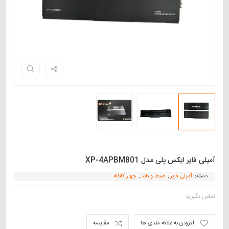
آمپلی فایر ایکس پلی مدل XP-4APBM801
دسته:
آمپلی فایر
,
ضبط و باند
,
چهار کاناله
تماس بگیرید
افزودن به علاقه مندی ها
مقایسه