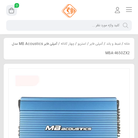
0
خانه
/
ضبط و باند
/
آمپلی فایر
/
استریو
/
چهار کاناله
/ آمپلی‌ فایر MB Acoustics مدل
MBA-4650ZX2