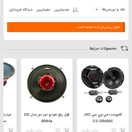
0
نقد و بررسی‌ها
جدیدترین
مفیدترین
دیدگاه خریداران
هنوز بررسی‌ای ثبت نشده است.
محصولات مرتبط
كامپوننت جي وي سي JVC
فول رنج خودرو دور دور مدل DD
میدرنج 
CS-DR600C
800Ha
مدل B-10001SPL
تماس بگیرید
تماس بگیرید