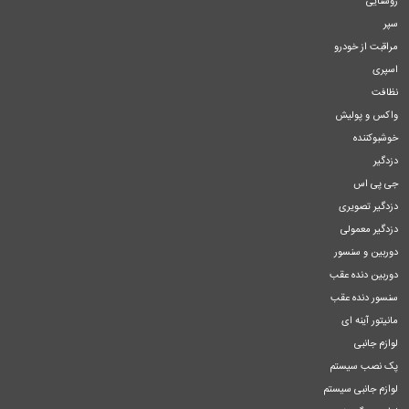
روشنایی
سپر
مراقبت از خودرو
اسپری
نظافت
واکس و پولیش
خوشبوکننده
دزدگیر
جی پی اس
دزدگیر تصویری
دزدگیر معمولی
دوربین و سنسور
دوربین دنده عقب
سنسور دنده عقب
مانیتور آینه ای
لوازم جانبی
پک نصب سیستم
لوازم جانبی سیستم