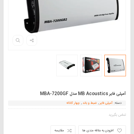
آمپلی فایر MB Acoustics مدل MBA-7200GF
دسته:
آمپلی فایر
,
ضبط و باند
,
چهار کاناله
تماس بگیرید
افزودن به علاقه مندی ها
مقایسه