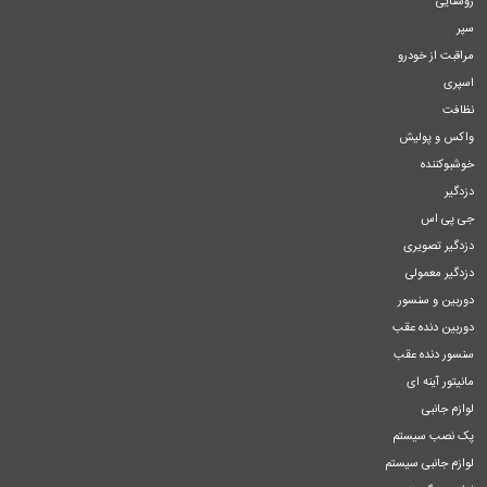
روشنایی
سپر
مراقبت از خودرو
اسپری
نظافت
واکس و پولیش
خوشبوکننده
دزدگیر
جی پی اس
دزدگیر تصویری
دزدگیر معمولی
دوربین و سنسور
دوربین دنده عقب
سنسور دنده عقب
مانیتور آینه ای
لوازم جانبی
پک نصب سیستم
لوازم جانبی سیستم