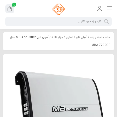
0
خانه
/
ضبط و باند
/
آمپلی فایر
/
استریو
/
چهار کاناله
/ آمپلی فایر MB Acoustics مدل
MBA-7200GF