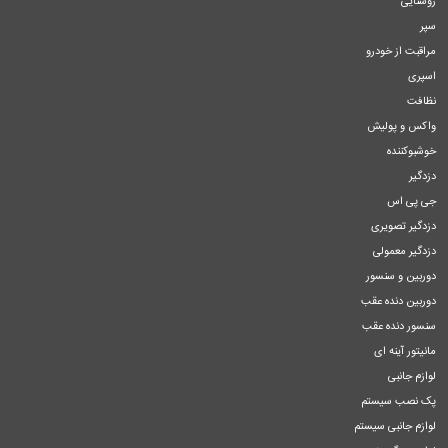
روشنایی
سپر
مراقبت از خودرو
اسپری
نظافت
واکس و پولیش
خوشبوکننده
دزدگیر
جی پی اس
دزدگیر تصویری
دزدگیر معمولی
دوربین و سنسور
دوربین دنده عقب
سنسور دنده عقب
مانیتور آینه ای
لوازم جانبی
پک نصب سیستم
لوازم جانبی سیستم