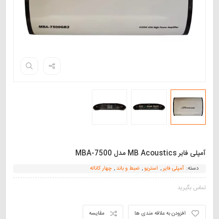
آمپلی‌ فایر MB Acoustics مدل MBA-7500
دسته:
آمپلی فایر
,
استریو
,
ضبط و باند
,
چهار کاناله
تماس بگیرید
افزودن به علاقه مندی ها
مقایسه