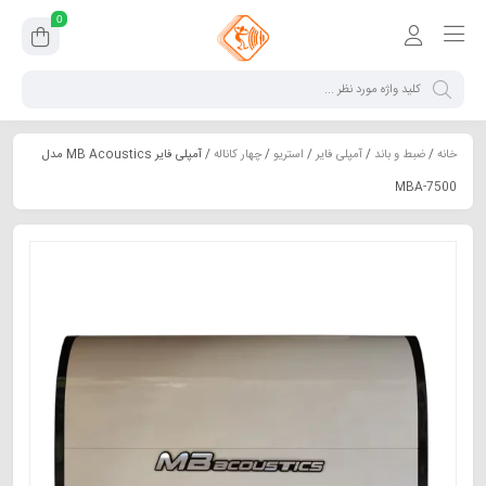
0
خانه
/
ضبط و باند
/
آمپلی فایر
/
استریو
/
چهار کاناله
/ آمپلی‌ فایر MB Acoustics مدل
MBA-7500