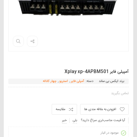
آمپیلی فایر Xplay xp-4APBM501
برند
ایکس بی ساند
دسته:
آمپلی فایر
,
استریو
,
چهار کاناله
تماس بگیرید
افزودن به علاقه مندی ها
مقایسه
آیا قیمت مناسب‌تری سراغ دارید؟
بلی
خیر
موجود در انبار