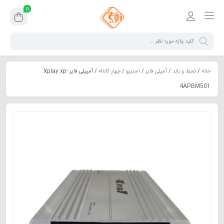
0
خانه
/
ضبط و باند
/
آمپلی فایر
/
استریو
/
چهار کاناله
/ آمپیلی فایر Xplay xp-
4APBM501