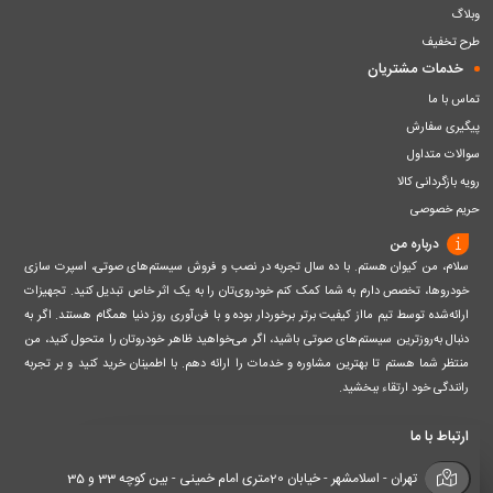
وبلاگ
طرح تخفیف
خدمات مشتریان
تماس با ما
پیگیری سفارش
سوالات متداول
رویه بازگردانی کالا
حریم خصوصی
درباره من
سلام، من کیوان هستم. با ده سال تجربه در نصب و فروش سیستم‌های صوتی، اسپرت سازی
خودروها، تخصص دارم به شما کمک کنم خودروی‌تان را به یک اثر خاص تبدیل کنید. تجهیزات
ارائه‌شده توسط تیم مااز کیفیت برتر برخوردار بوده و با فن‌آوری روز دنیا همگام هستند. اگر به
دنبال به‌روزترین سیستم‌های صوتی باشید، اگر می‌خواهید ظاهر خودروتان را متحول کنید، من
منتظر شما هستم تا بهترین مشاوره و خدمات را ارائه دهم. با اطمینان خرید کنید و بر تجربه
رانندگی خود ارتقاء ببخشید.
ارتباط با ما
تهران - اسلامشهر - خیابان 20متری امام خمینی - بین کوچه 33 و 35