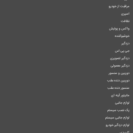
مراقبت از خودرو
اسپری
نظافت
واکس و پولیش
خوشبوکننده
دزدگیر
جی پی اس
دزدگیر تصویری
دزدگیر معمولی
دوربین و سنسور
دوربین دنده عقب
سنسور دنده عقب
مانیتور آینه ای
لوازم جانبی
پک نصب سیستم
لوازم جانبی سیستم
لوازم دزدگیر خودرو
کاربردی