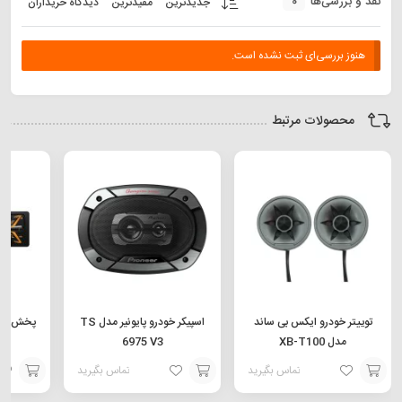
0
نقد و بررسی‌ها
جدیدترین
مفیدترین
دیدگاه خریداران
هنوز بررسی‌ای ثبت نشده است.
محصولات مرتبط
توییتر خودرو ایکس بی ساند
اسپیکر خودرو پایونیر مدل TS
پخش کنن
مدل XB-T100
6975 V3
BT
تماس بگیرید
تماس بگیرید
افزودن
افزودن
افزودن