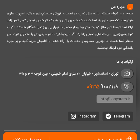
درباره من
سلام، من کیوان هستم. با ده سال تجربه در نصب و فروش سیستم‌های صوتی، اسپرت سازی
خودروها، تخصص دارم به شما کمک کنم خودروی‌تان را به یک اثر خاص تبدیل کنید. تجهیزات
ارائه‌شده توسط تیم مااز کیفیت برتر برخوردار بوده و با فن‌آوری روز دنیا همگام هستند. اگر به
دنبال به‌روزترین سیستم‌های صوتی باشید، اگر می‌خواهید ظاهر خودروتان را متحول کنید، من
منتظر شما هستم تا بهترین مشاوره و خدمات را ارائه دهم. با اطمینان خرید کنید و بر تجربه
رانندگی خود ارتقاء ببخشید.
ارتباط با ما
تهران - اسلامشهر - خیابان 20متری امام خمینی - بین کوچه 33 و 35
0935
9002118
info@k1system.ir
Instagram
Telegram
75,000
100,000