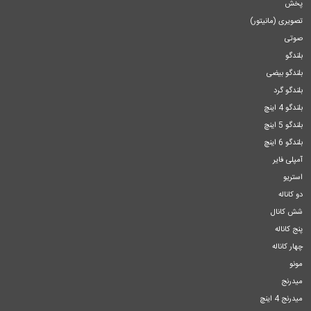
پخش
تصویری (مانیتور)
صوتی
بلندگو
بلندگو بیضی
بلندگو گرد
بلندگو 4 اینچ
بلندگو 5 اینچ
بلندگو 6 اینچ
آمپلی فایر
استریو
دو کاناله
شش کانال
پنج کاناله
چهار کاناله
مونو
میدرنج
میدرنج 4 اینچ