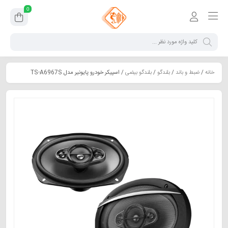
0
خانه
/
ضبط و باند
/
بلندگو
/
بلندگو بیضی
/ اسپیکر خودرو پایونیر مدل TS-A6967S