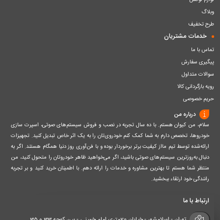
لوازم لوکس
وبلاگ
طرح تخفیف
خدمات مشتریان
تماس با ما
پیگیری سفارش
سوالات متداول
رویه بازگردانی کالا
حریم خصوصی
درباره من
سلام، من کیوان هستم. با ده سال تجربه در نصب و فروش سیستم‌های صوتی، اسپرت سازی
خودروها، تخصص دارم به شما کمک کنم خودروی‌تان را به یک اثر خاص تبدیل کنید. تجهیزات
ارائه‌شده توسط تیم مااز کیفیت برتر برخوردار بوده و با فن‌آوری روز دنیا همگام هستند. اگر به
دنبال به‌روزترین سیستم‌های صوتی باشید، اگر می‌خواهید ظاهر خودروتان را متحول کنید، من
منتظر شما هستم تا بهترین مشاوره و خدمات را ارائه دهم. با اطمینان خرید کنید و بر تجربه
رانندگی خود ارتقاء ببخشید.
ارتباط با ما
تهران - اسلامشهر - خیابان 20متری امام خمینی - بین کوچه 33 و 35