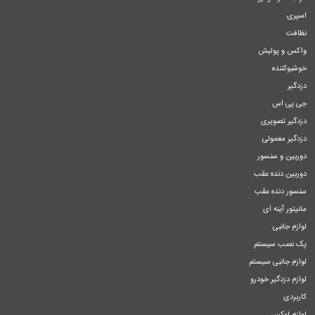
اسپری
نظافت
واکس و پولیش
خوشبوکننده
دزدگیر
جی پی اس
دزدگیر تصویری
دزدگیر معمولی
دوربین و سنسور
دوربین دنده عقب
سنسور دنده عقب
مانیتور آینه ای
لوازم جانبی
پک نصب سیستم
لوازم جانبی سیستم
لوازم دزدگیر خودرو
کاربردی