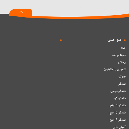
به
به
به
سبد
سبد
سبد
منو اصلی
خانه
ضبط و باند
پخش
تصویری (مانیتور)
صوتی
بلندگو
بلندگو بیضی
بلندگو گرد
بلندگو 4 اینچ
بلندگو 5 اینچ
بلندگو 6 اینچ
آمپلی فایر