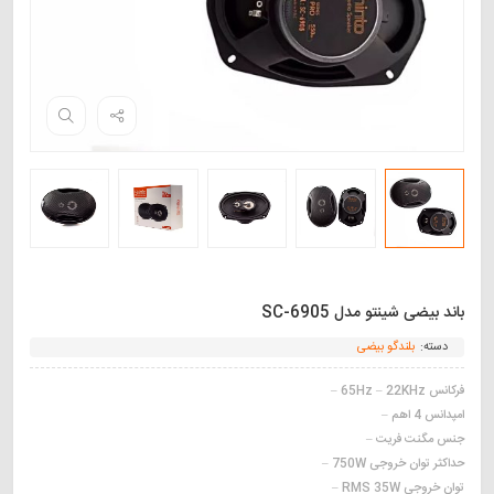
باند بیضی شینتو مدل SC-6905
دسته:
بلندگو بیضی
فرکانس 65Hz – 22KHz –
امپدانس 4 اهم –
جنس مگنت فریت –
حداکثر توان خروجی 750W –
توان خروجی RMS 35W –