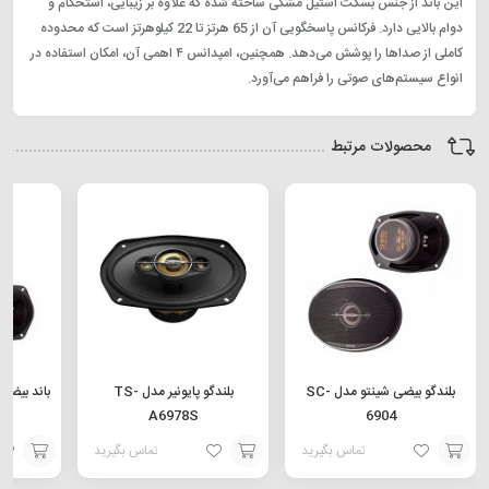
این باند از جنس بسکت استیل مشکی ساخته شده که علاوه بر زیبایی، استحکام و
دوام بالایی دارد. فرکانس پاسخگویی آن از 65 هرتز تا 22 کیلوهرتز است که محدوده
کاملی از صداها را پوشش می‌دهد. همچنین، امپدانس ۴ اهمی آن، امکان استفاده در
انواع سیستم‌های صوتی را فراهم می‌آورد.
محصولات مرتبط
بلندگو بیضی شینتو مدل SC-
بلندگو پایونیر مدل TS-
باند بیضی شی
A6978S
6904
تماس بگیرید
تماس بگیرید
افزودن
افزودن
افزودن