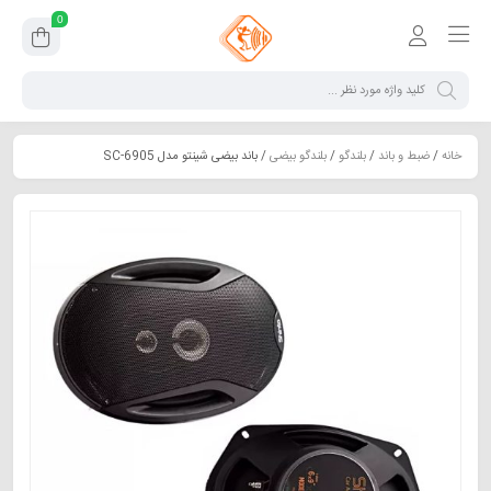
0
خانه
/
ضبط و باند
/
بلندگو
/
بلندگو بیضی
/ باند بیضی شینتو مدل SC-6905