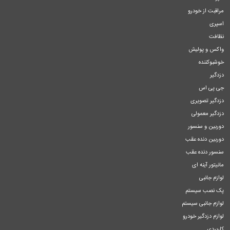
مراقبت از خودرو
اسپری
نظافت
واکس و پولیش
خوشبوکننده
دزدگیر
جی پی اس
دزدگیر تصویری
دزدگیر معمولی
دوربین و سنسور
دوربین دنده عقب
سنسور دنده عقب
مانیتور آینه ای
لوازم جانبی
پک نصب سیستم
لوازم جانبی سیستم
لوازم دزدگیر خودرو
کاربردی