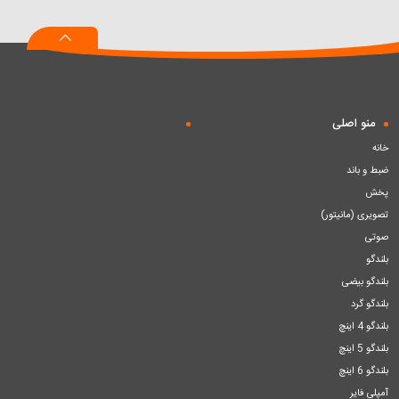
به
به
به
سبد
سبد
سبد
منو اصلی
خانه
ضبط و باند
پخش
تصویری (مانیتور)
صوتی
بلندگو
بلندگو بیضی
بلندگو گرد
بلندگو 4 اینچ
بلندگو 5 اینچ
بلندگو 6 اینچ
آمپلی فایر