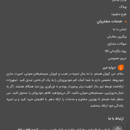
لوازم لوکس
وبلاگ
طرح تخفیف
خدمات مشتریان
تماس با ما
پیگیری سفارش
سوالات متداول
رویه بازگردانی کالا
حریم خصوصی
درباره من
سلام، من کیوان هستم. با ده سال تجربه در نصب و فروش سیستم‌های صوتی، اسپرت سازی
خودروها، تخصص دارم به شما کمک کنم خودروی‌تان را به یک اثر خاص تبدیل کنید. تجهیزات
ارائه‌شده توسط تیم مااز کیفیت برتر برخوردار بوده و با فن‌آوری روز دنیا همگام هستند. اگر به
دنبال به‌روزترین سیستم‌های صوتی باشید، اگر می‌خواهید ظاهر خودروتان را متحول کنید، من
منتظر شما هستم تا بهترین مشاوره و خدمات را ارائه دهم. با اطمینان خرید کنید و بر تجربه
رانندگی خود ارتقاء ببخشید.
ارتباط با ما
تهران - اسلامشهر - خیابان 20متری امام خمینی - بین کوچه 33 و 35