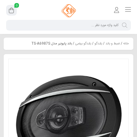
0
خانه
/
ضبط و باند
/
بلندگو
/
بلندگو بیضی
/ باند پایونیر مدل TS-A6987S