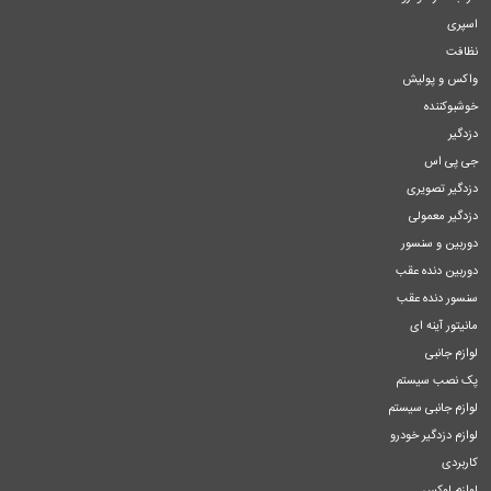
اسپری
نظافت
واکس و پولیش
خوشبوکننده
دزدگیر
جی پی اس
دزدگیر تصویری
دزدگیر معمولی
دوربین و سنسور
دوربین دنده عقب
سنسور دنده عقب
مانیتور آینه ای
لوازم جانبی
پک نصب سیستم
لوازم جانبی سیستم
لوازم دزدگیر خودرو
کاربردی