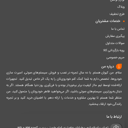
لوازم لوکس
وبلاگ
طرح تخفیف
خدمات مشتریان
تماس با ما
پیگیری سفارش
سوالات متداول
رویه بازگردانی کالا
حریم خصوصی
درباره من
سلام، من کیوان هستم. با ده سال تجربه در نصب و فروش سیستم‌های صوتی، اسپرت سازی
خودروها، تخصص دارم به شما کمک کنم خودروی‌تان را به یک اثر خاص تبدیل کنید. تجهیزات
ارائه‌شده توسط تیم مااز کیفیت برتر برخوردار بوده و با فن‌آوری روز دنیا همگام هستند. اگر به
دنبال به‌روزترین سیستم‌های صوتی باشید، اگر می‌خواهید ظاهر خودروتان را متحول کنید، من
منتظر شما هستم تا بهترین مشاوره و خدمات را ارائه دهم. با اطمینان خرید کنید و بر تجربه
رانندگی خود ارتقاء ببخشید.
ارتباط با ما
تهران - اسلامشهر - خیابان 20متری امام خمینی - بین کوچه 33 و 35