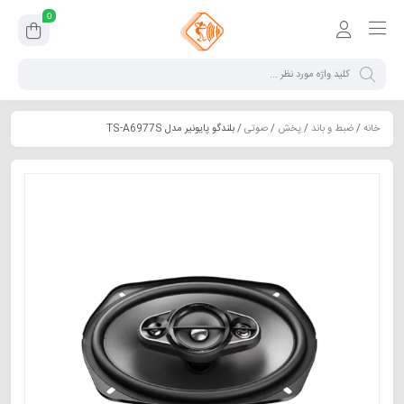
0
خانه
/
ضبط و باند
/
پخش
/
صوتی
/ بلندگو پایونیر مدل TS-A6977S