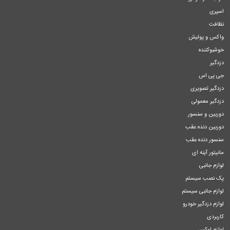
اسپری
نظافت
واکس و پولیش
خوشبوکننده
دزدگیر
جی پی اس
دزدگیر تصویری
دزدگیر معمولی
دوربین و سنسور
دوربین دنده عقب
سنسور دنده عقب
مانیتور آینه ای
لوازم جانبی
پک نصب سیستم
لوازم جانبی سیستم
لوازم دزدگیر خودرو
کاربردی