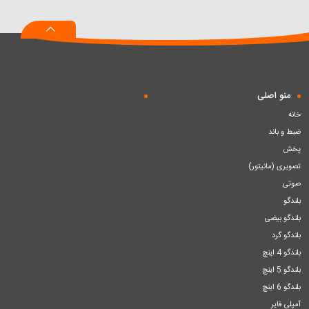
به
به
به
سبد
سبد
سبد
منو اصلی
خانه
ضبط و باند
پخش
تصویری (مانیتور)
صوتی
بلندگو
بلندگو بیضی
بلندگو گرد
بلندگو 4 اینچ
بلندگو 5 اینچ
بلندگو 6 اینچ
آمپلی فایر