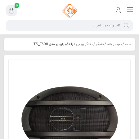
0
خانه
/
ضبط و باند
/
بلندگو
/
بلندگو بیضی
/ بلندگو پایونیر مدل TS_F690