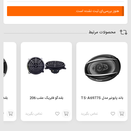
هنوز بررسی‌ای ثبت نشده است.
محصولات مرتبط
باند پایونیر مدل TS-A6977S
بلندگو فابریک عقب 206
بلندگو 
تماس بگیرید
تماس بگیرید
افزودن
افزودن
افزودن