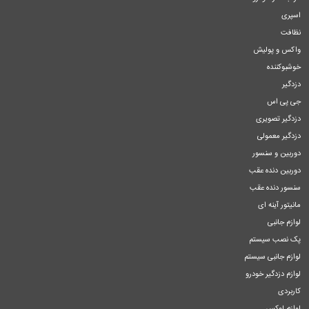
اسپری
نظافت
واکس و پولیش
خوشبوکننده
دزدگیر
جی پی اس
دزدگیر تصویری
دزدگیر معمولی
دوربین و سنسور
دوربین دنده عقب
سنسور دنده عقب
مانیتور آینه ای
لوازم جانبی
پک نصب سیستم
لوازم جانبی سیستم
لوازم دزدگیر خودرو
کاربردی