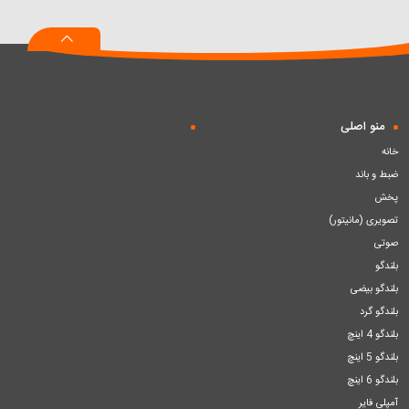
به
به
به
سبد
سبد
سبد
منو اصلی
خانه
ضبط و باند
پخش
تصویری (مانیتور)
صوتی
بلندگو
بلندگو بیضی
بلندگو گرد
بلندگو 4 اینچ
بلندگو 5 اینچ
بلندگو 6 اینچ
آمپلی فایر