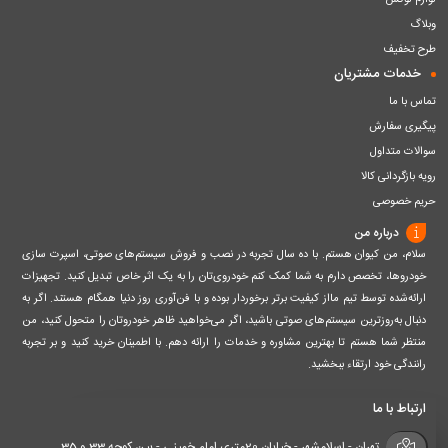
لوازم لوکس
وبلاگ
طرح تخفیف
خدمات مشتریان
تماس با ما
پیگیری سفارش
سوالات متداول
رویه بازگردانی کالا
حریم خصوصی
درباره من
سلام، من کیوان هستم. با ده سال تجربه در نصب و فروش سیستم‌های صوتی، اسپرت سازی
خودروها، تخصص دارم به شما کمک کنم خودروی‌تان را به یک اثر خاص تبدیل کنید. تجهیزات
ارائه‌شده توسط تیم مااز کیفیت برتر برخوردار بوده و با فن‌آوری روز دنیا همگام هستند. اگر به
دنبال به‌روزترین سیستم‌های صوتی باشید، اگر می‌خواهید ظاهر خودروتان را متحول کنید، من
منتظر شما هستم تا بهترین مشاوره و خدمات را ارائه دهم. با اطمینان خرید کنید و بر تجربه
رانندگی خود ارتقاء ببخشید.
ارتباط با ما
تهران - اسلامشهر - خیابان 20متری امام خمینی - بین کوچه 33 و 35