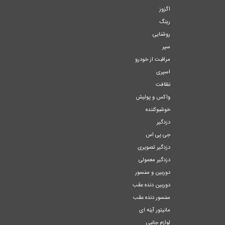
اگزوز
رینگ
روشنایی
سپر
مراقبت از خودرو
اسپری
نظافت
واکس و پولیش
خوشبوکننده
دزدگیر
جی پی اس
دزدگیر تصویری
دزدگیر معمولی
دوربین و سنسور
دوربین دنده عقب
سنسور دنده عقب
مانیتور آینه ای
لوازم جانبی