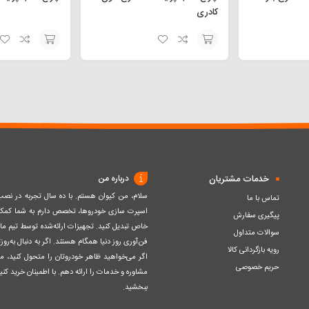
کادری
افزودن
افزودن
به
به
سبد
سبد
خدمات مشتریان
درباره من
سلام، من کیوان هستم. با ده سال تجربه در ن
تماس با ما
اسپرت سازی خودروها، تخصص دارم به شما کمک ک
پیگیری سفارش
خاص تبدیل کنید. تجهیزات ارائه‌شده توسط تیم مااز 
سوالات متداول
فن‌آوری روز دنیا همگام هستند. اگر به دنبال به‌ر
رویه بازگردانی کالا
اگر می‌خواهید ظاهر خودروتان را متحول کنید، م
حریم خصوصی
مشاوره و خدمات را ارائه دهم. با اطمینان خرید کنید
ببخشید.