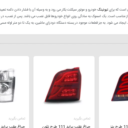
 است که برای
تیونینگ
خودرو و موتور سیکلت بکار می رود و به وسیله آن با فشار دادن دکمه تع
 باز مناسب است. بک اسموک به سادگی روی انواع خودروها قابل نصب می باشد. پس از نصب، در
ایجاد می شود. به جز قطعات موجود در بسته دستگاه دودزای ماشین، به یک تا دو متر لوله مسی بر
تماس بگیرید
تماس بگیرید
چراغ غقب پراید 111 طرح بنز
چراغ غقب پراید 111 طرح نئون
چراغ عقب پراید 111 سفید برفی