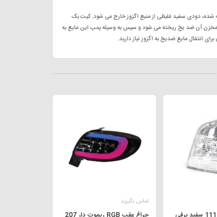
بیه شده، دودی سفید غلیظی از منبع اگزوز خارج می شود. کیت بک
 مخزن آن ضد یخ ریخته می شود و سپس به وسیله پمپ این مایع به
ای انتقال مایع ضدیخ به اگزوز نیاز دارید.
تماس بگیرید
چراغ عقب RGB ریموت دار 207