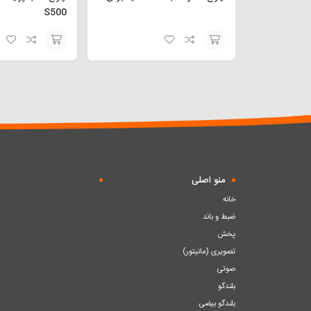
S500
افزودن
افزودن
به
به
سبد
سبد
منو اصلی
خانه
ضبط و باند
پخش
تصویری (مانیتور)
صوتی
بلندگو
بلندگو بیضی