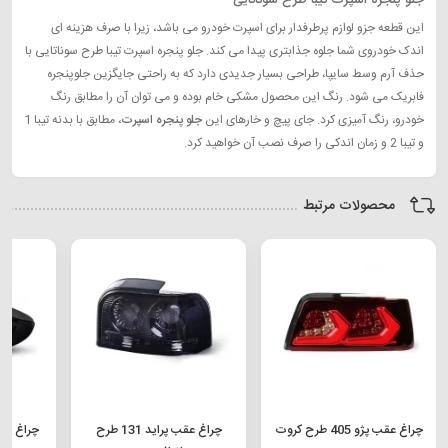
این قطعه جزو لوازم پرطرفدار برای اسپرت خودرو می باشد، زیرا با صرف هزینه ای
اندک خودروی شما جلوه جذابتری پیدا می کند. جلو پنجره اسپرت تیبا طرح سوناتایی با
حذف آرم وسط سایپا، طراحی بسیار جدیدی دارد که به راحتی جایگزین جلوپنجره
فابریک می شود. رنگ این محصول مشکی خام بوده و می توان آن را مطابق رنگ
خودرو، رنگ آمیزی کرد. جای پیچ و خارهای این
جلو پنجره اسپرت
، مطابق با بدنه تیبا 1
و تیبا 2 و زمان اندکی را صرف نصب آن خواهید کرد.
محصولات مرتبط
چراغ عقب پژو 405 طرح کروت
چراغ عقب پراید 131 طرح
چراغ عقب