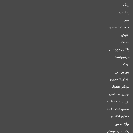
رینگ
روشنایی
سپر
مراقبت از خودرو
اسپری
نظافت
واکس و پولیش
خوشبوکننده
دزدگیر
جی پی اس
دزدگیر تصویری
دزدگیر معمولی
دوربین و سنسور
دوربین دنده عقب
سنسور دنده عقب
مانیتور آینه ای
لوازم جانبی
پک نصب سیستم