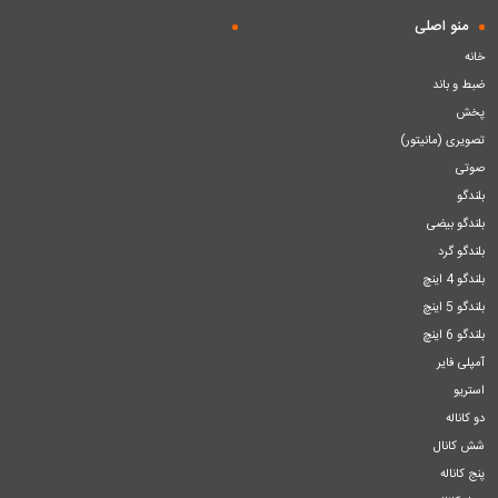
منو اصلی
خانه
ضبط و باند
پخش
تصویری (مانیتور)
صوتی
بلندگو
بلندگو بیضی
بلندگو گرد
بلندگو 4 اینچ
بلندگو 5 اینچ
بلندگو 6 اینچ
آمپلی فایر
استریو
دو کاناله
شش کانال
پنج کاناله