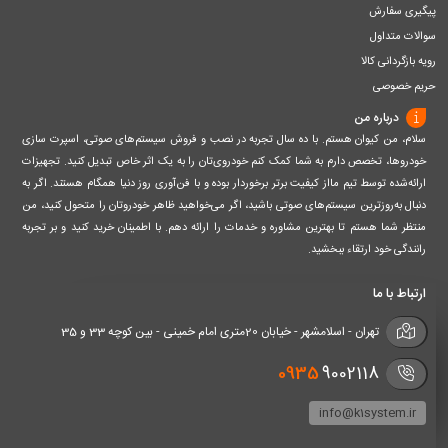
پیگیری سفارش
سوالات متداول
رویه بازگردانی کالا
حریم خصوصی
درباره من
سلام، من کیوان هستم. با ده سال تجربه در نصب و فروش سیستم‌های صوتی، اسپرت سازی
خودروها، تخصص دارم به شما کمک کنم خودروی‌تان را به یک اثر خاص تبدیل کنید. تجهیزات
ارائه‌شده توسط تیم مااز کیفیت برتر برخوردار بوده و با فن‌آوری روز دنیا همگام هستند. اگر به
دنبال به‌روزترین سیستم‌های صوتی باشید، اگر می‌خواهید ظاهر خودروتان را متحول کنید، من
منتظر شما هستم تا بهترین مشاوره و خدمات را ارائه دهم. با اطمینان خرید کنید و بر تجربه
رانندگی خود ارتقاء ببخشید.
ارتباط با ما
تهران - اسلامشهر - خیابان 20متری امام خمینی - بین کوچه 33 و 35
0935
9002118
info@k1system.ir