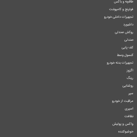
طاقچه و باکس
فولرنج و کامپوننت
تجهیزات داخلی خودرو
داشبورد
روکش صندلی
صندلی
کف پایی
کنسول وسط
تجهیزات بدنه خودرو
اگزوز
رینگ
روشنایی
سپر
مراقبت از خودرو
اسپری
نظافت
واکس و پولیش
خوشبوکننده