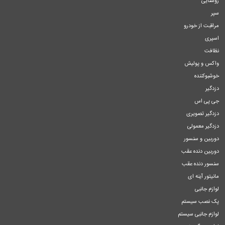
روشنایی
سپر
مراقبت از خودرو
اسپری
نظافت
واکس و پولیش
خوشبوکننده
دزدگیر
جی پی اس
دزدگیر تصویری
دزدگیر معمولی
دوربین و سنسور
دوربین دنده عقب
سنسور دنده عقب
مانیتور آینه ای
لوازم جانبی
پک نصب سیستم
لوازم جانبی سیستم