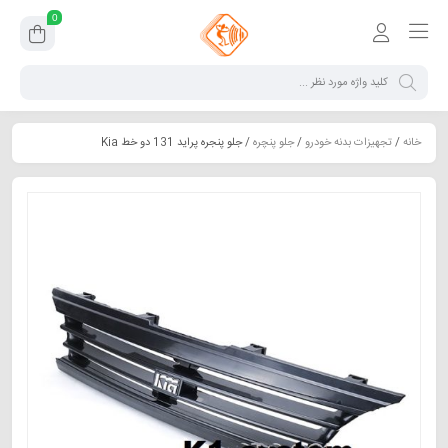
0
خانه
/
تجهیزات بدنه خودرو
/
جلو پنچره
/ جلو پنجره پراید 131 دو خط Kia