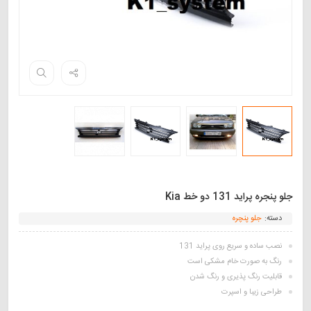
جلو پنجره پراید 131 دو خط Kia
دسته:
جلو پنچره
نصب ساده و سریع روی پراید 131
رنگ به صورت خام مشکی است
قابلیت رنگ پذیری و رنگ شدن
طراحی زیبا و اسپرت