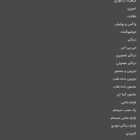
مراقبت از خودرو
اسپری
نظافت
واکس و پولیش
خوشبوکننده
دزدگیر
جی پی اس
دزدگیر تصویری
دزدگیر معمولی
دوربین و سنسور
دوربین دنده عقب
سنسور دنده عقب
مانیتور آینه ای
لوازم جانبی
پک نصب سیستم
لوازم جانبی سیستم
لوازم دزدگیر خودرو
کاربردی