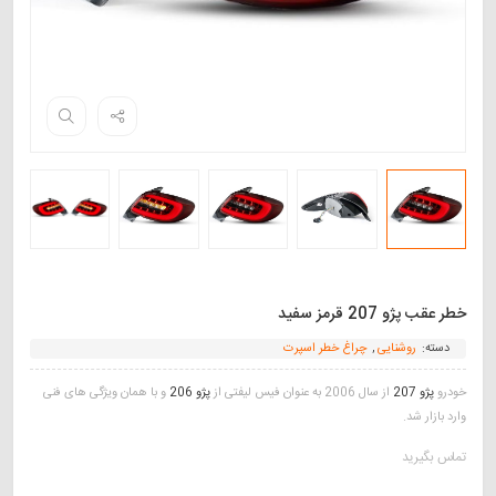
خطر عقب پژو 207 قرمز سفید
دسته:
روشنایی
,
چراغ خطر اسپرت
خودرو
پژو 207
از سال 2006 به عنوان فیس لیفتی از
پژو 206
و با همان ویژگی های فنی
وارد بازار شد.
تماس بگیرید