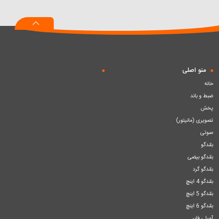
به
به
به
سبد
سبد
سبد
منو اصلی
خانه
ضبط و باند
پخش
تصویری (مانیتور)
صوتی
بلندگو
بلندگو بیضی
بلندگو گرد
بلندگو 4 اینچ
بلندگو 5 اینچ
بلندگو 6 اینچ
آمپلی فایر