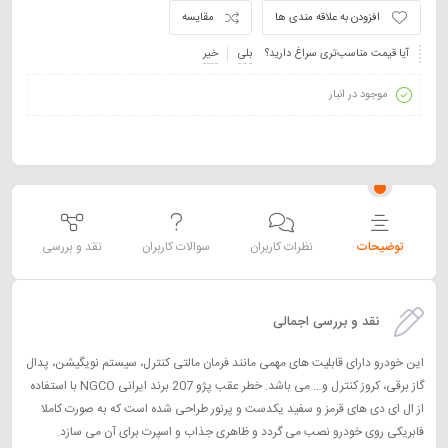
افزودن به علاقه مندی ها
مقایسه
آیا قیمت مناسب‌تری سراغ دارید؟
بلی
خیر
موجود در انبار
توضیحات
نظرات کاربران
سوالات کاربران
نقد و بررسی
نقد و بررسی اجمالی
این خودرو دارای قابلیت های مهمی مانند فرمان مالتی کنترل، سیستم نویگیشن، پدال
گاز برقی، کروز کنترل و… می باشد. خطر عقب پژو 207 برند ایرانی NGCO با استفاده
از ال ای دی های قرمز و سفید یکدست و پرنور طراحی شده است که به صورت کاملا
فابریکی روی خودرو نصب می گردد و ظاهری جذاب و اسپرت برای آن می سازد.