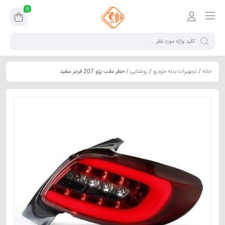
0
خانه
/
تجهیزات بدنه خودرو
/
روشنایی
/ خطر عقب پژو 207 قرمز سفید