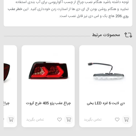
توجه داشته باشید هنگام نصب چراغ از چسب آکواریومی برای آب بندی استفاده
نمایید و هنگام روشن بودن ال ای دی ها از استارت زدن خودداری کنید. این
خطر عقب
روی 206
هاچ بک و اس دی نیز قابل نصب است.
محصولات مرتبط
دی لایت 6 لنزه LED یخی
چراغ عقب پژو 405 طرح کروت
چراغ خطر تی
تماس بگیرید
تماس بگیرید
افزودن
افزودن
افزودن