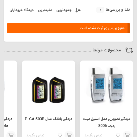
0
نقد و بررسی‌ها
جدیدترین
مفیدترین
دیدگاه خریداران
هنوز بررسی‌ای ثبت نشده است.
محصولات مرتبط
دزدگیر تصویری مدل استیل میت
دزدگیر پاناتک مدل P-CA 503B
دزدگیر خ
ردبت 8006
uble
تماس بگیرید
تماس بگیرید