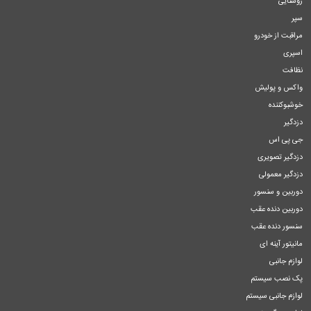
روشنایی
سپر
مراقبت از خودرو
اسپری
نظافت
واکس و پولیش
خوشبوکننده
دزدگیر
جی پی اس
دزدگیر تصویری
دزدگیر معمولی
دوربین و سنسور
دوربین دنده عقب
سنسور دنده عقب
مانیتور آینه ای
لوازم جانبی
پک نصب سیستم
لوازم جانبی سیستم