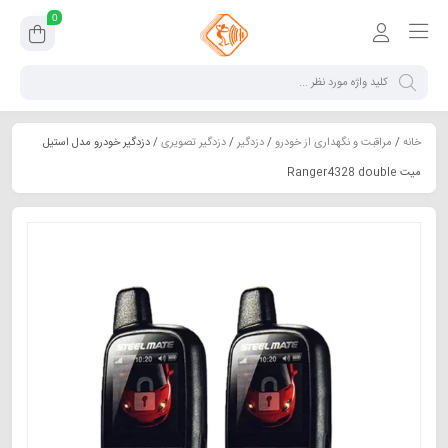
0
خانه
/
مراقبت و نگهداری از خودرو
/
دزدگیر
/
دزدگیر تصویری
/ دزدگیر خودرو مدل استیل
میت Ranger4328 double