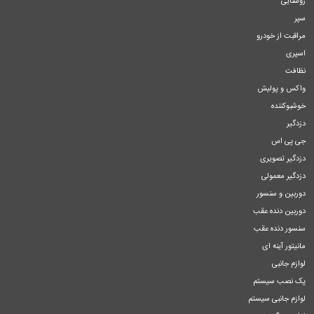
روشنایی
سپر
مراقبت از خودرو
اسپری
نظافت
واکس و پولیش
خوشبوکننده
دزدگیر
جی پی اس
دزدگیر تصویری
دزدگیر معمولی
دوربین و سنسور
دوربین دنده عقب
سنسور دنده عقب
مانیتور آینه ای
لوازم جانبی
پک نصب سیستم
لوازم جانبی سیستم