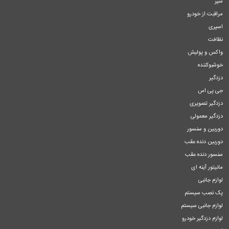
سپر
مراقبت از خودرو
اسپری
نظافت
واکس و پولیش
خوشبوکننده
دزدگیر
جی پی اس
دزدگیر تصویری
دزدگیر معمولی
دوربین و سنسور
دوربین دنده عقب
سنسور دنده عقب
مانیتور آینه ای
لوازم جانبی
پک نصب سیستم
لوازم جانبی سیستم
لوازم دزدگیر خودرو