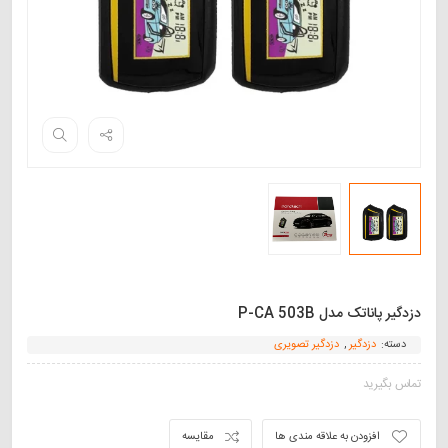
دزدگیر پاناتک مدل P-CA 503B
دسته:
دزدگیر
,
دزدگیر تصویری
تماس بگیرید
افزودن به علاقه مندی ها
مقایسه