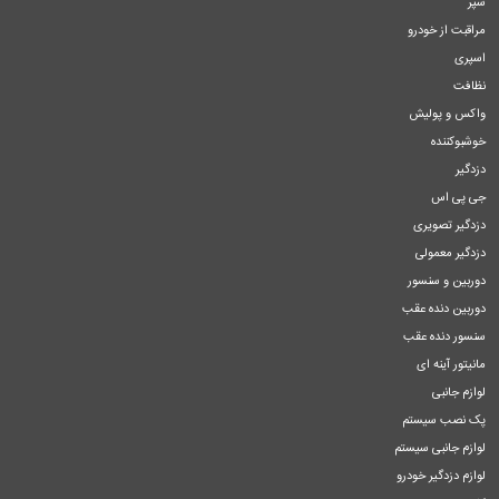
سپر
مراقبت از خودرو
اسپری
نظافت
واکس و پولیش
خوشبوکننده
دزدگیر
جی پی اس
دزدگیر تصویری
دزدگیر معمولی
دوربین و سنسور
دوربین دنده عقب
سنسور دنده عقب
مانیتور آینه ای
لوازم جانبی
پک نصب سیستم
لوازم جانبی سیستم
لوازم دزدگیر خودرو