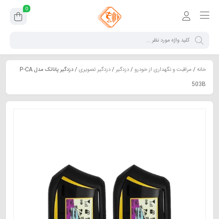
0
خانه
/
مراقبت و نگهداری از خودرو
/
دزدگیر
/
دزدگیر تصویری
/ دزدگیر پاناتک مدل P-CA
503B