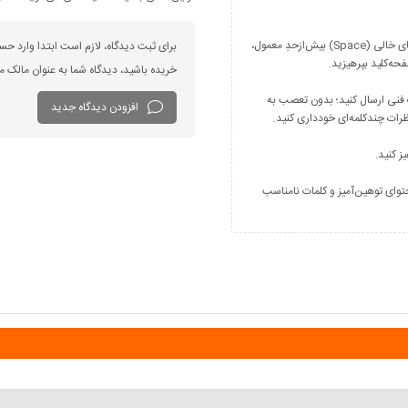
فارسی بنویسید و از کیبورد فارسی استفاده کنید. بهتر است از فضای خالی (Space) بیش‌از‌حدِ معمول،
برای ثبت دیدگاه، لازم است ابتدا وارد حس
خریده باشید، دیدگاه شما به عنوان مالک
 فنی ارسال کنید؛ بدون تعصب به
افزودن دیدگاه جدید
توای توهین‌آمیز و کلمات نامناسب