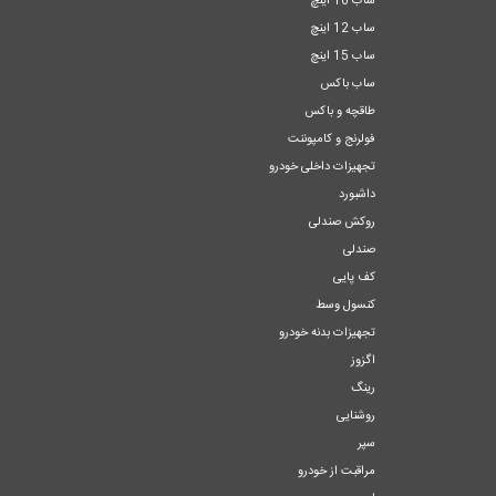
ساب 10 اینچ
ساب 12 اینچ
ساب 15 اینچ
ساب باکس
طاقچه و باکس
فولرنج و کامپوننت
تجهیزات داخلی خودرو
داشبورد
روکش صندلی
صندلی
کف پایی
کنسول وسط
تجهیزات بدنه خودرو
اگزوز
رینگ
روشنایی
سپر
مراقبت از خودرو