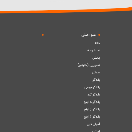
سبد
سبد
منو اصلی
خانه
ضبط و باند
پخش
تصویری (مانیتور)
صوتی
بلندگو
بلندگو بیضی
بلندگو گرد
بلندگو 4 اینچ
بلندگو 5 اینچ
بلندگو 6 اینچ
آمپلی فایر
استریو