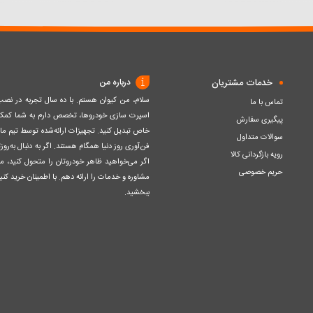
سبد
سبد
خدمات مشتریان
درباره من
سلام، من کیوان هستم. با ده سال تجربه در ن
تماس با ما
اسپرت سازی خودروها، تخصص دارم به شما کمک ک
پیگیری سفارش
خاص تبدیل کنید. تجهیزات ارائه‌شده توسط تیم مااز 
سوالات متداول
فن‌آوری روز دنیا همگام هستند. اگر به دنبال به‌ر
رویه بازگردانی کالا
اگر می‌خواهید ظاهر خودروتان را متحول کنید، م
حریم خصوصی
مشاوره و خدمات را ارائه دهم. با اطمینان خرید کنید
ببخشید.