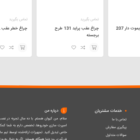
تماس بگیرید
تماس بگیرید
چراغ عقب پراید 131 طرح
چراغ خطر عقب 132 قرمز دودی
برجسته
افزودن
افزودن
به
به
سبد
سبد
خدمات مشتریان
درباره من
سلام، من کیوان هستم. با ده سال تجربه در ن
تماس با ما
اسپرت سازی خودروها، تخصص دارم به شما کمک ک
پیگیری سفارش
خاص تبدیل کنید. تجهیزات ارائه‌شده توسط تیم مااز 
سوالات متداول
فن‌آوری روز دنیا همگام هستند. اگر به دنبال به‌ر