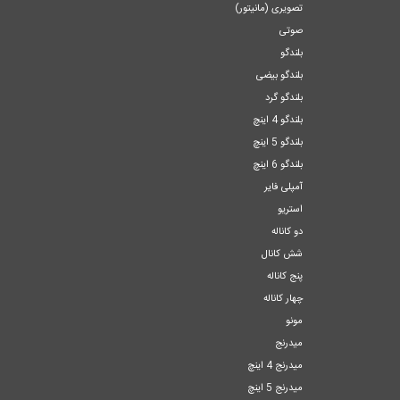
تصویری (مانیتور)
صوتی
بلندگو
بلندگو بیضی
بلندگو گرد
بلندگو 4 اینچ
بلندگو 5 اینچ
بلندگو 6 اینچ
آمپلی فایر
استریو
دو کاناله
شش کانال
پنج کاناله
چهار کاناله
مونو
میدرنج
میدرنج 4 اینچ
میدرنج 5 اینچ