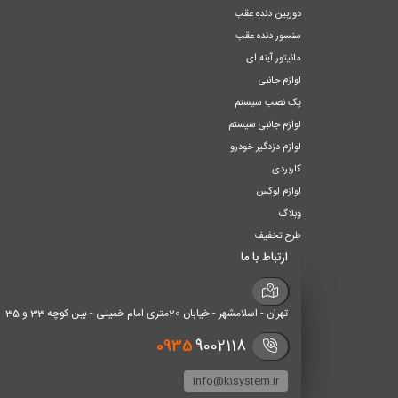
دوربین دنده عقب
سنسور دنده عقب
مانیتور آینه ای
لوازم جانبی
پک نصب سیستم
لوازم جانبی سیستم
لوازم دزدگیر خودرو
کاربردی
لوازم لوکس
وبلاگ
طرح تخفیف
ارتباط با ما
تهران - اسلامشهر - خیابان 20متری امام خمینی - بین کوچه 33 و 35
0935
9002118
info@k1system.ir